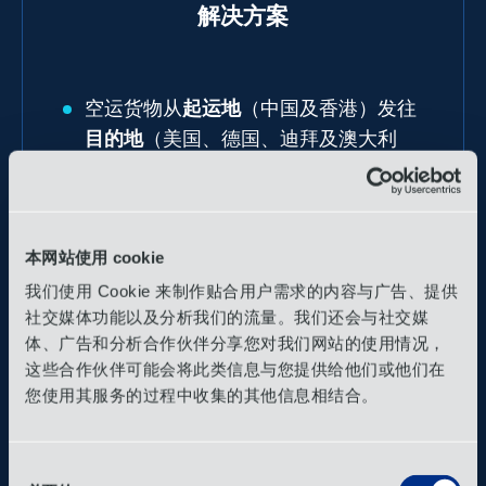
解决方案
空运货物从
起运地
（中国及香港）发往
目的地
（美国、德国、迪拜及澳大利
亚）。
每个目的地都需要接收货物交付，然后
协调当地其他运输合作伙伴进行后续处
本网站使用 cookie
理。
我们使用 Cookie 来制作贴合用户需求的内容与广告、提供
跨境海关清关及报关代理服务
社交媒体功能以及分析我们的流量。我们还会与社交媒
体、广告和分析合作伙伴分享您对我们网站的使用情况，
这些合作伙伴可能会将此类信息与您提供给他们或他们在
客户内部相关方在货物起运后无法实时追踪
您使用其服务的过程中收集的其他信息相结合。
运输状态，因此OIA团队保持持续联络，通
过每日电话沟通最新运输详情。鉴于空运速
度极快
，OIA Connect
仪表盘被作为备用追
同