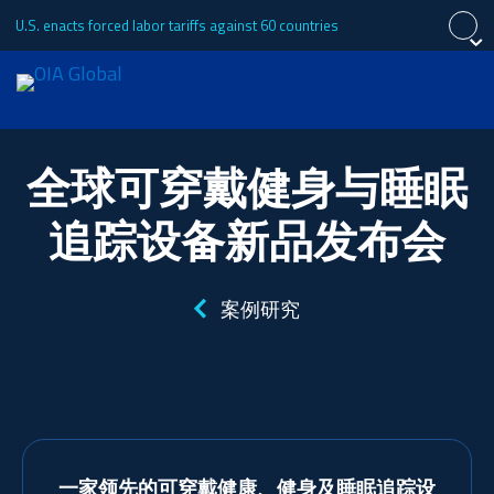
U.S. enacts forced labor tariffs against 60 countries
关闭
关闭
关闭
申请报价
全球可穿戴健身与睡眠
English
Español
Português (Brasil)
关于
追踪设备新品发布会
日本語
Tiếng Việt
Français
服务
案例研究
工业
一家领先的可穿戴健康、健身及睡眠追踪设