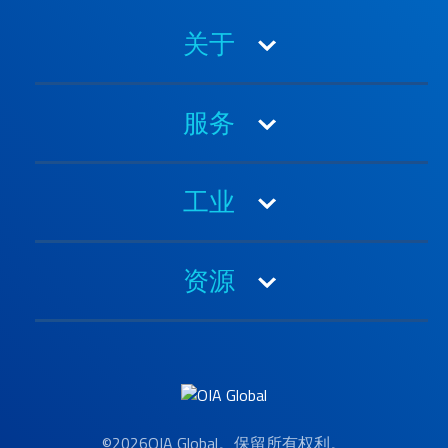
关于
关于内审办
服务
奖项与认证
职业生涯
3PL
历史
工业
4PL
领导能力
空运
汽车与移动
可持续性
合同物流
资源
电子产品
报关
能源
案例研究
海运
医疗保健
客户沟通
包装解决方案
工业
媒体联系方式
项目物流
零售与生活方式
每月市场报告
Purchase Order Management
©2026OIA Global。保留所有权利。
查看全部