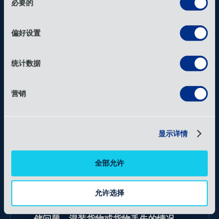
踪方案。
必要的
意
选
择
偏好设置
使用的航空公司
统计数据
营销
显示详情
益处
全部允许
允许选择
OIA清关并交付了所有货物，未出现任何仓
储问题、混装货物或货物丢失的情况。