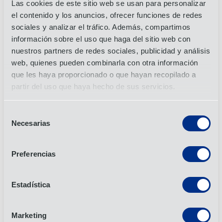
Las cookies de este sitio web se usan para personalizar
el contenido y los anuncios, ofrecer funciones de redes
Comercio y estilo de vida
sociales y analizar el tráfico. Además, compartimos
Informes del carbono
información sobre el uso que haga del sitio web con
nuestros partners de redes sociales, publicidad y análisis
Quantify your emissions
web, quienes pueden combinarla con otra información
Especificaciones del contenedor de aire
que les haya proporcionado o que hayan recopilado a
partir del uso que haya hecho de sus servicios.
Compare and contrast different types
Preguntas más frecuentes (FAQ)
Selección
Necesarias
de
1. ¿Por qué utilizar el transporte aéreo en lugar del
consentimiento
transporte marítimo u otro medio de transporte?
Preferencias
El transporte aéreo es el método más rápido para enviar mercancías
internacionales, ya que garantiza una rápida comercialización, un
reabastecimiento fiable de las existencias y lanzamientos puntuales
Estadística
de productos. Es ideal para empresas que necesitan entregas
urgentes y un transporte seguro para mercancías de gran valor.
Marketing
2. ¿Qué tipos de carga se pueden transportar por vía