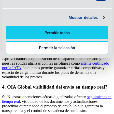
aérea?
El transporte aéreo admite mercancías con control de temperatura,
Mostrar detalles
productos perecederos, materiales peligrosos y cargas de gran
tamaño. OIA Global ofrece vuelos chárter para envíos críticos y
soluciones específicas
para el sector
automovilístico
,
sanitario
,
Permitir todas
electrónico
y
minorista
.
3. ¿Cómo OIA Global tarifas competitivas para el
Permitir la selección
transporte aéreo de mercancías?
Aprovechamos la optimización de la capacidad del mercado y
nuestras sólidas alianzas con las aerolíneas como
agente certificado
por la IATA
, lo que nos permite garantizar tarifas competitivas y
espacio de carga incluso durante los picos de demanda o la
volatilidad de los precios.
4. OIA Global visibilidad del envío en tiempo real?
Sí. Nuestras operaciones aéreas digitalizadas ofrecen
seguimiento en
tiempo real
, visibilidad de los documentos y actualizaciones
proactivas durante todo el proceso de envío, lo que garantiza la
transparencia y el control de su cadena de suministro.