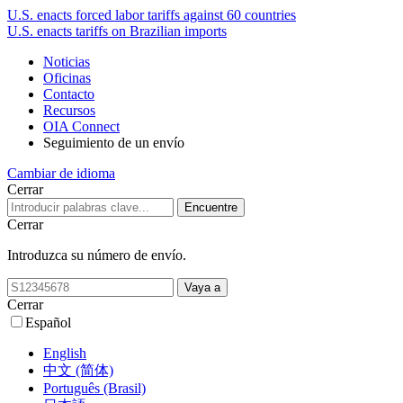
U.S. enacts forced labor tariffs against 60 countries
U.S. enacts tariffs on Brazilian imports
Noticias
Oficinas
Contacto
Recursos
OIA Connect
Seguimiento de un envío
Cambiar de idioma
Cerrar
Cerrar
Introduzca su número de envío.
Cerrar
Español
English
中文 (简体)
Português (Brasil)