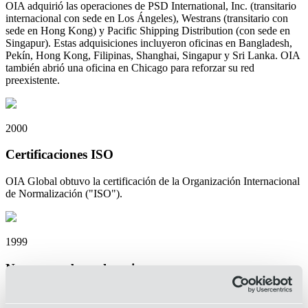
OIA adquirió las operaciones de PSD International, Inc. (transitario
internacional con sede en Los Ángeles), Westrans (transitario con
sede en Hong Kong) y Pacific Shipping Distribution (con sede en
Singapur). Estas adquisiciones incluyeron oficinas en Bangladesh,
Pekín, Hong Kong, Filipinas, Shanghai, Singapur y Sri Lanka. OIA
también abrió una oficina en Chicago para reforzar su red
preexistente.
2000
Certificaciones ISO
OIA Global obtuvo la certificación de la Organización Internacional
de Normalización ("ISO").
1999
Nuevo nombre y logotipo
OIA Global introdujo un nuevo nombre y logotipo para comunicar
mejor las amplias capacidades de la empresa. El 1 de julio de 1999