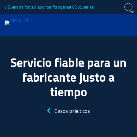
U.S. enacts forced labor tariffs against 60 countries
Cerrar
Cerrar
Cerrar
Solicitar presupuesto
English
中文 (简体)
Servicio fiable para un
Acerca de
Português (Brasil)
日本語
Tiếng Việt
fabricante justo a
Français
Servicios
tiempo
Casos prácticos
Industrias