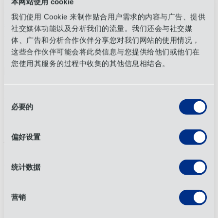
本网站使用 cookie
户，直至打造出精良且具备供应链就绪性的产品
产品
适用于零
售与运输的包装。
W
我们认识到
认识到可持续性
始于源头
，
我们使用 Cookie 来制作贴合用户需求的内容与广告、提供
在包装中升华
，并贯穿于
运输管理中持续延伸。
无论是
无论
社交媒体功能以及分析我们的流量。我们还会与社交媒
是
合理调整纸箱尺寸、选用轻质材料，
优化
托盘装载量，还
体、广告和分析合作伙伴分享您对我们网站的使用情况，
是设计防损环保包装，我们助您降低包装成本并
降低
运输成
这些合作伙伴可能会将此类信息与您提供给他们或他们在
本。
您使用其服务的过程中收集的其他信息相结合。
准备好优化
优化
您的包装
节省运费
？
同
必要的
意
我们来谈谈
选
择
偏好设置
相关内容
所有文章
统计数据
营销
包装优化帮助零售客户节约成本和排放