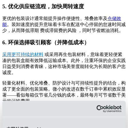
5. 优化供应链流程，加快周转速度
更优的包装设计通常能提升操作便捷性、堆叠效率及
仓储效
能
。装卸速度的提升意味着卡车在配送中心停留的怠速时间减
少，从而降低滞期
费或滞留费
的风险
，同时节省燃油消耗。
6. 环保选择吸引顾客（并降低成本）
采用更可持续的材料
或采用再生包装材料，意味着更轻便紧
凑的包装盒能有效降低运输成本。此外，注重环保的企业实践
日益受到消费者青睐，这种市场美誉度能转化为长期的客户忠
诚度。
轻量化材料、优化堆叠、防护设计与可持续性提升的结合，构
成了更全面的包装策略。微小的改进在数千订单中累积效应显
著——看似每箱仅节省几分钱的成本，最终每月可节省数千美
元的运输费用。
在OIA，我们深知运费飙升带来的困扰。
正因如此
因此我们
提供端到端的供应链管理解决方案
，涵盖智能包装
设计
。
OIA的
屡获殊荣的包装方案
方案
团队从概念阶段开始引导客