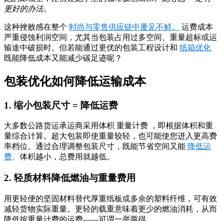
更好的办法
。
这种挫败感在整个
时尚与零售供应链中屡见不鲜。
运费成本
严重侵蚀利润空间，尤其当包装占用过多空间、重量超标或运
输途中破损时。但若能通过更优的包装工程设计和
纸箱优化
既能降低成本又能减少碳足迹呢？
包装优化如何降低运输成本
1. 缩小包装尺寸 = 降低运费
大多数公路货运承运商采用体积
重量
计费
，即根据体积和重
量综合计算。超大包装即使重量较轻，也可能使您进入更高费
率档位。通过合理调整包装尺寸，既能节省空间又能
降低运
费
。
体积越小，总费用就越低。
2. 轻质材料降低燃油与重量费用
用更轻便的坚固材料替代厚重纸板或多余的塑料纤维，可有效
减轻货物实际重量。更轻的载重意味着更少的燃油消耗，从而
降低按重量计费的运费——可谓一举两得。