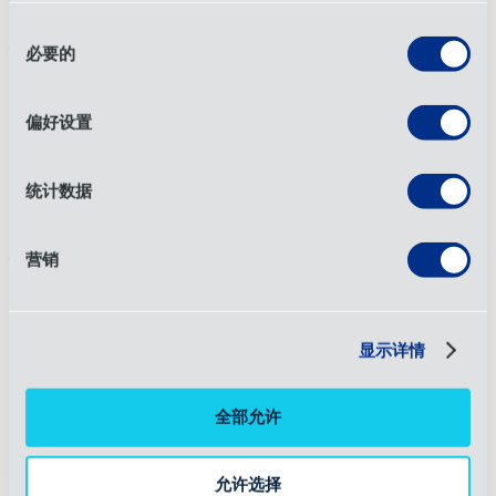
同
关于
必要的
意
选
关于内审办
奖项与认证
择
偏好设置
职业生涯
历史
领导能力
统计数据
可持续性
服务
营销
3PL
4PL
空运
显示详情
合同物流
报关
海运
全部允许
包装解决方案
项目物流
Purchase Order Management
允许选择
原材料管理