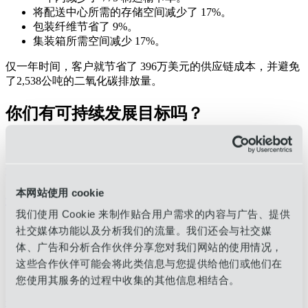
将配送中心所需的存储空间减少了 17%。
包装纤维节省了 9%。
集装箱所需空间减少 17%。
仅一年时间，客户就节省了
396
万美元的供应链成本，并避免
了
2,538
公吨的二氧化碳排放量。
你们有可持续发展目标吗？
OIA Global的
包装优化可以降低供应链排放。
让我们谈谈
本网站使用 cookie
连接
我们使用 Cookie 来制作贴合用户需求的内容与广告、提供
Linkedin
社交媒体功能以及分析我们的流量。我们还会与社交媒
Instagram
体、广告和分析合作伙伴分享您对我们网站的使用情况，
在 Facebook 上
这些合作伙伴可能会将此类信息与您提供给他们或他们在
X
YouTube
您使用其服务的过程中收集的其他信息相结合。
地点