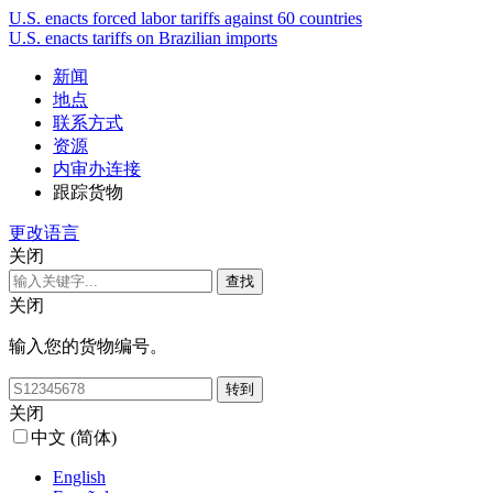
U.S. enacts forced labor tariffs against 60 countries
U.S. enacts tariffs on Brazilian imports
新闻
地点
联系方式
资源
内审办连接
跟踪货物
更改语言
关闭
关闭
输入您的货物编号。
关闭
中文 (简体)
English