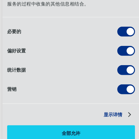
服务的过程中收集的其他信息相结合。
同
必要的
意
选
择
偏好设置
立即下载
统计数据
内审办的可持续性
营销
显示详情
完整的 ESG 报告
包含物流、管理材料、包装优化、
数据安全、环境治理、员工参与、安全等方面的绩
效指标！
全部允许