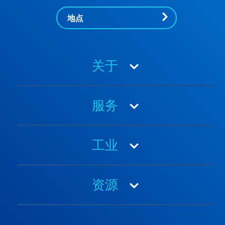
地点
关于
关于内审办
服务
奖项与认证
职业生涯
3PL
历史
工业
4PL
领导能力
空运
汽车与移动
可持续性
合同物流
资源
电子产品
报关
能源
案例研究
海运
医疗保健
客户沟通