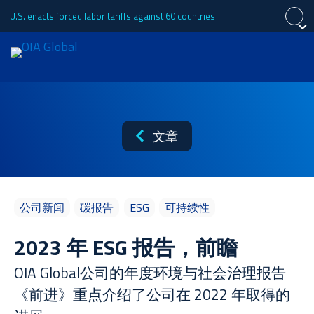
U.S. enacts forced labor tariffs against 60 countries
关闭
关闭
关闭
申请报价
English
Español
Português (Brasil)
关于
文章
日本語
Tiếng Việt
Français
服务
公司新闻
碳报告
ESG
可持续性
2023 年 ESG 报告，前瞻
工业
OIA Global公司的年度环境与社会治理报告
《前进》重点介绍了公司在 2022 年取得的