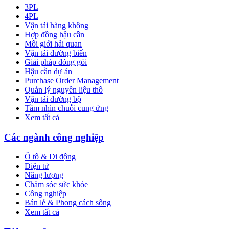
3PL
4PL
Vận tải hàng không
Hợp đồng hậu cần
Môi giới hải quan
Vận tải đường biển
Giải pháp đóng gói
Hậu cần dự án
Purchase Order Management
Quản lý nguyên liệu thô
Vận tải đường bộ
Tầm nhìn chuỗi cung ứng
Xem tất cả
Các ngành công nghiệp
Ô tô & Di động
Điện tử
Năng lượng
Chăm sóc sức khỏe
Công nghiệp
Bán lẻ & Phong cách sống
Xem tất cả