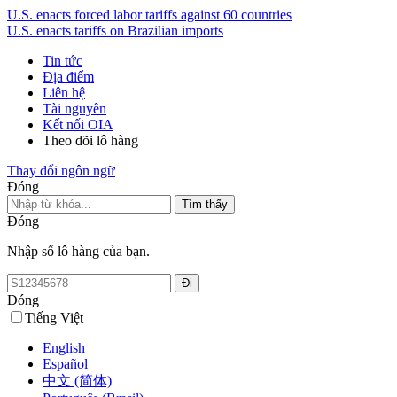
U.S. enacts forced labor tariffs against 60 countries
U.S. enacts tariffs on Brazilian imports
Tin tức
Địa điểm
Liên hệ
Tài nguyên
Kết nối OIA
Theo dõi lô hàng
Thay đổi ngôn ngữ
Đóng
Đóng
Nhập số lô hàng của bạn.
Đóng
Tiếng Việt
English
Español
中文 (简体)