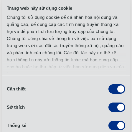
Recent trends, data analysis, infrastructure, technology, etc.
Trang web này sử dụng cookie
Learn more
8/2026 Edition
Chúng tôi sử dụng cookie để cá nhân hóa nội dung và
quảng cáo, để cung cấp các tính năng truyền thông xã
Đã đến lúc bạn phải làm nhiều hơn với
hội và để phân tích lưu lượng truy cập của chúng tôi.
chuỗi cung ứng của mình!
Chúng tôi cũng chia sẻ thông tin về việc bạn sử dụng
trang web với các đối tác truyền thông xã hội, quảng cáo
Hãy nói chuyện
và phân tích của chúng tôi. Các đối tác này có thể kết
hợp thông tin này với thông tin khác mà bạn cung cấp
Nội dung liên quan
cho họ hoặc họ thu thập từ việc bạn sử dụng dịch vụ của
họ.
Tất cả các bài viết
Lựa
Cần thiết
chọn
chấp
Thermo Fisher Scientific Names OIA Korea
thuận
Sở thích
Best Service Provider of 2023
Ngày 26 tháng 3 năm 2024
Thống kê
Tin tức