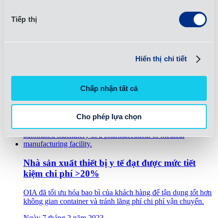
Tiếp thị
Tạo ra sự phối hợp chuỗi cung ứng
Hiển thị chi tiết
Xác định các hệ thống, quy trình và con người cần phối hợp
nhịp nhàng để tạo nên thành công.
Chấp nhận tất cả
Ngày 17 tháng 3 năm 2023
Tin tức
Cho phép lựa chọn
Nhà sản xuất thiết bị y tế đạt được mức tiết
kiệm chi phí >20%
OIA đã tối ưu hóa bao bì của khách hàng để tận dụng tốt hơn
không gian container và tránh lãng phí chi phí vận chuyển.
Ngày 7 tháng 2 năm 2023