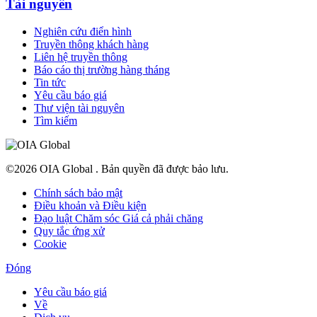
Tài nguyên
Nghiên cứu điển hình
Truyền thông khách hàng
Liên hệ truyền thông
Báo cáo thị trường hàng tháng
Tin tức
Yêu cầu báo giá
Thư viện tài nguyên
Tìm kiếm
©2026 OIA Global . Bản quyền đã được bảo lưu.
Chính sách bảo mật
Điều khoản và Điều kiện
Đạo luật Chăm sóc Giá cả phải chăng
Quy tắc ứng xử
Cookie
Đóng
Yêu cầu báo giá
Về