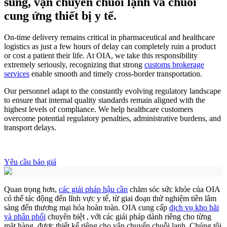
sung, vận chuyển chuỗi lạnh và chuỗi
cung ứng thiết bị y tế.
On-time delivery remains critical in pharmaceutical and healthcare
logistics as just a few hours of delay can completely ruin a product
or cost a patient their life. At OIA, we take this responsibility
extremely seriously, recognizing that strong
customs brokerage
services
enable smooth and timely cross-border transportation.
Our personnel adapt to the constantly evolving regulatory landscape
to ensure that internal quality standards remain aligned with the
highest levels of compliance. We help healthcare customers
overcome potential regulatory penalties, administrative burdens, and
transport delays.
Yêu cầu báo giá
Quan trọng hơn,
các giải pháp hậu cần
chăm sóc sức khỏe của OIA
có thể tác động đến lĩnh vực y tế, từ giai đoạn thử nghiệm tiền lâm
sàng đến thương mại hóa hoàn toàn. OIA cung cấp
dịch vụ kho bãi
và phân phối
chuyên biệt
, với các giải pháp dành riêng cho từng
mặt hàng, được thiết kế riêng cho vận chuyển chuỗi lạnh. Chúng tôi