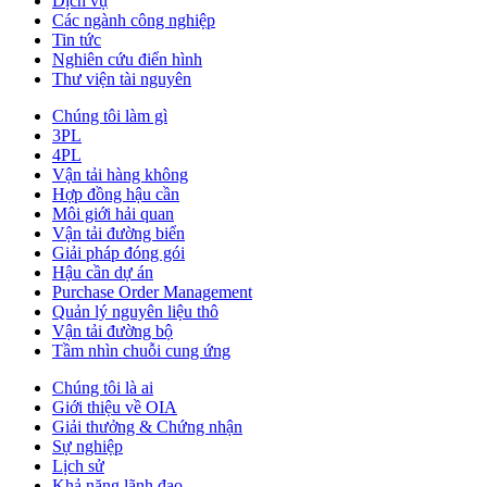
Dịch vụ
Các ngành công nghiệp
Tin tức
Nghiên cứu điển hình
Thư viện tài nguyên
Chúng tôi làm gì
3PL
4PL
Vận tải hàng không
Hợp đồng hậu cần
Môi giới hải quan
Vận tải đường biển
Giải pháp đóng gói
Hậu cần dự án
Purchase Order Management
Quản lý nguyên liệu thô
Vận tải đường bộ
Tầm nhìn chuỗi cung ứng
Chúng tôi là ai
Giới thiệu về OIA
Giải thưởng & Chứng nhận
Sự nghiệp
Lịch sử
Khả năng lãnh đạo