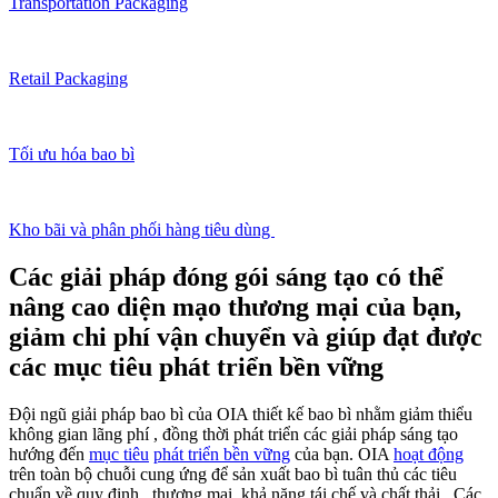
Transportation Packaging
Retail Packaging
Tối ưu hóa bao bì
Kho bãi và phân phối hàng tiêu dùng
Các giải pháp đóng gói sáng tạo có thể
nâng cao diện mạo thương mại của bạn,
giảm chi phí vận chuyển và giúp đạt được
các mục tiêu phát triển bền vững
Đội ngũ giải pháp
bao bì của OIA
thiết kế bao bì
nhằm
giảm thiểu
không gian
lãng phí
, đồng thời phát triển
các giải pháp
sáng tạo
hướng đến
mục tiêu
phát triển bền vững
của bạn. OIA
hoạt động
trên toàn bộ chuỗi cung ứng để sản xuất
bao bì
tuân thủ
các tiêu
chuẩn
về quy định
,
thương mại,
khả năng tái chế
và
chất thải
.
Các