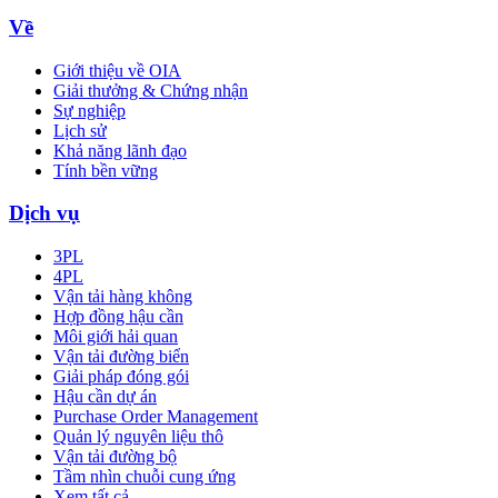
Về
Giới thiệu về OIA
Giải thưởng & Chứng nhận
Sự nghiệp
Lịch sử
Khả năng lãnh đạo
Tính bền vững
Dịch vụ
3PL
4PL
Vận tải hàng không
Hợp đồng hậu cần
Môi giới hải quan
Vận tải đường biển
Giải pháp đóng gói
Hậu cần dự án
Purchase Order Management
Quản lý nguyên liệu thô
Vận tải đường bộ
Tầm nhìn chuỗi cung ứng
Xem tất cả