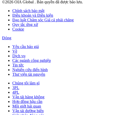
©2026 OIA Global . Bản quyền đã được bảo lưu.
Chính sách bảo mật
Điều khoản và Điều kiện
Đạo luật Chăm sóc Giá cả phải chăng
Quy tắc ứng xử
Cookie
Đóng
Yêu cầu báo giá
Về
Dịch vụ
Các ngành công nghiệp
Tin tức
Nghiên cứu điển hình
Thư viện tài nguyên
Chúng tôi làm gì
3PL
4PL
Vận tải hàng không
Hợp đồng hậu cần
Môi giới hải quan
Vận tải đường biển