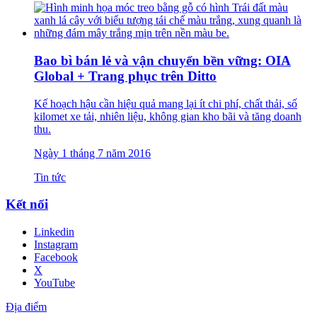
Bao bì bán lẻ và vận chuyển bền vững: OIA
Global + Trang phục trên Ditto
Kế hoạch hậu cần hiệu quả mang lại ít chi phí, chất thải, số
kilomet xe tải, nhiên liệu, không gian kho bãi và tăng doanh
thu.
Ngày 1 tháng 7 năm 2016
Tin tức
Kết nối
Linkedin
Instagram
Facebook
X
YouTube
Địa điểm