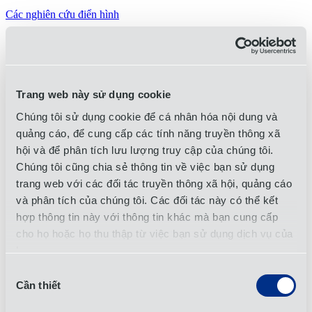
Các nghiên cứu điển hình
4. Làm thế nào OIA Global đảm bảo chất lượng
bao bì và tuân thủ?
Chúng tôi tiến hành thử nghiệm nguyên mẫu và kiểm tra tuân thủ
Trang web này sử dụng cookie
chất lượng để loại bỏ rủi ro sản xuất và đảm bảo độ bền trong toàn
bộ chuỗi cung ứng. OIA
áp dụng
trên toàn bộ chuỗi cung ứng để
Chúng tôi sử dụng cookie để cá nhân hóa nội dung và
sản xuất bao bì tuân thủ các tiêu chuẩn liên quan về quy định,
quảng cáo, để cung cấp các tính năng truyền thông xã
thương mại, khả năng tái chế và chất thải.
hội và để phân tích lưu lượng truy cập của chúng tôi.
​5. Có thể OIA Global tạo ra thiết kế bao bì tùy
Chúng tôi cũng chia sẻ thông tin về việc bạn sử dụng
chỉnh?
trang web với các đối tác truyền thông xã hội, quảng cáo
và phân tích của chúng tôi. Các đối tác này có thể kết
Chắc chắn rồi. Đội ngũ thiết kế nội bộ của chúng tôi tạo ra
các cấu
trúc bao bì
, phương pháp in ấn và thiết kế sáng tạo phù hợp với
hợp thông tin này với thông tin khác mà bạn cung cấp
thương hiệu và yêu cầu sản phẩm của bạn. Chúng tôi có thể xử lý
cho họ hoặc họ thu thập từ việc bạn sử dụng dịch vụ của
một dự án từ giai đoạn ý tưởng cho đến khi hoàn thiện sản phẩm.
họ.
6. Bao bì ảnh hưởng đến trải nghiệm của khách
Lựa
hàng như thế nào?
Cần thiết
chọn
chấp
Bao bì sáng tạo có thể nâng cao nhận thức thương hiệu trong bán lẻ