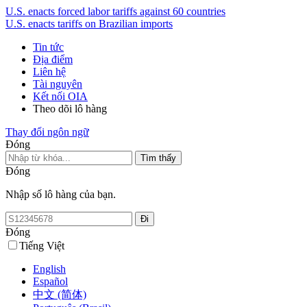
U.S. enacts forced labor tariffs against 60 countries
U.S. enacts tariffs on Brazilian imports
Tin tức
Địa điểm
Liên hệ
Tài nguyên
Kết nối OIA
Theo dõi lô hàng
Thay đổi ngôn ngữ
Đóng
Đóng
Nhập số lô hàng của bạn.
Đóng
Tiếng Việt
English
Español
中文 (简体)