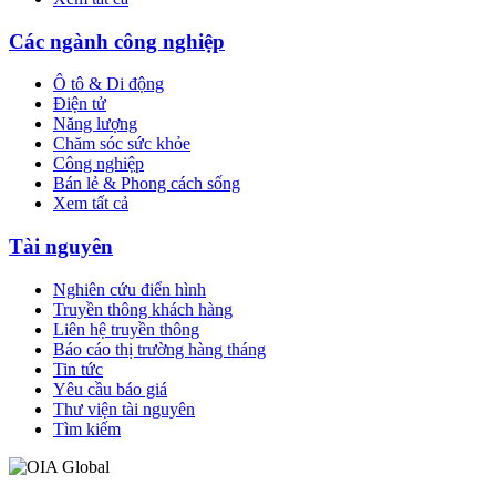
Các ngành công nghiệp
Ô tô & Di động
Điện tử
Năng lượng
Chăm sóc sức khỏe
Công nghiệp
Bán lẻ & Phong cách sống
Xem tất cả
Tài nguyên
Nghiên cứu điển hình
Truyền thông khách hàng
Liên hệ truyền thông
Báo cáo thị trường hàng tháng
Tin tức
Yêu cầu báo giá
Thư viện tài nguyên
Tìm kiếm