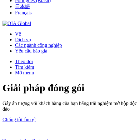
Português (Brasil)
日本語
Français
Về
Dịch vụ
Các ngành công nghiệp
Yêu cầu báo giá
Theo dõi
Tìm kiếm
Mở menu
Giải pháp đóng gói
Gây ấn tượng với khách hàng của bạn bằng trải nghiệm mở hộp độc
đáo
Chúng tôi làm gì