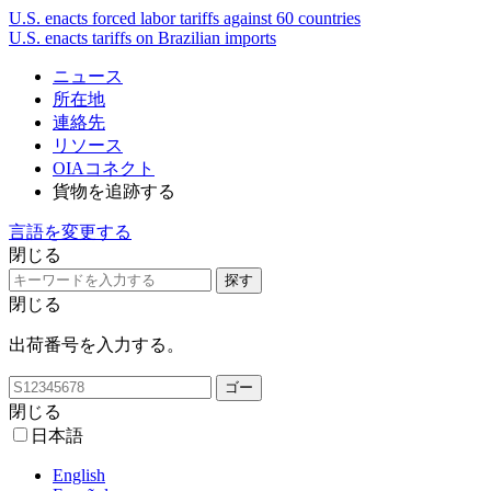
U.S. enacts forced labor tariffs against 60 countries
U.S. enacts tariffs on Brazilian imports
ニュース
所在地
連絡先
リソース
OIAコネクト
貨物を追跡する
言語を変更する
閉じる
閉じる
出荷番号を入力する。
閉じる
日本語
English