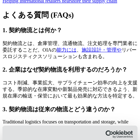
Helping international retailers nearshore their supply chain
よくある質問 (FAQs)
1. 契約物流とは何か？
契約物流とは、倉庫管理、流通物流、注文処理を専門業者に
委託することだ。OIAの
能力には
、
施設設計・管理や
リバー
スロジスティクスソリューションも含まれる。
2. 企業はなぜ契約物流を利用するのだろうか？
コスト削減、事業拡大、サプライチェーン効率の向上を支援
する。季節的な在庫変動や新製品発売に対応できるよう、新
規在庫の輸送・保管において最も効果的な方法を特定する。
3. 契約物流は従来の物流とどう違うのか？
​Traditional logistics focuses on transportation and storage, while
contract logistics includes
inventory management
, reverse logistics,
distribution services, facility design, and custom system solutions for
end-to-end
supply chain optimization
.