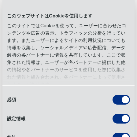
4. 契約物流は注文処理のスピードをどう改善でき
このウェブサイトはCookieを使用します
るか？
このサイトではCookieを使って、ユーザーに合わせたコ
​With efficient warehouse operations,
real-time data integrations
, and
ンテンツや広告の表示、トラフィックの分析を行ってい
customized facility design, contract logistics reduces lead times and
ます。またユーザーによるサイトの利用状況についても
delivers orders on time.
情報を収集し、ソーシャルメディアや広告配信、データ
5. リバースロジスティクスとは何か？
解析の各パートナーに情報を共有しています。ここで収
集された情報は、ユーザーが各パートナーに提供した他
リバースロジスティクスとは、商品が最終消費地から供給網
の情報や各パートナーのサービスを使用した際に収集さ
の上流方向へ、元の製造元や小売業者へ戻されるプロセスで
れた情報と組み合わされ、各パートナーによって使用さ
ある。これには返品、修理、再生品化、リサイクル、廃棄な
れることがあります。
どが含まれる。
同
必須
6.OIA Global リバースロジスティクスOIA Global
意
？
の
選
設定情報
そうだ。我々は返品処理を管理し、効率的なリバースロジス
択
ティクスを通じて、企業が価値を回収し
顧客満足度
を維持す
るのを支援する。