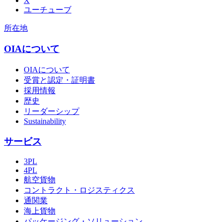
X
ユーチューブ
所在地
OIAについて
OIAについて
受賞と認定・証明書
採用情報
歴史
リーダーシップ
Sustainability
サービス
3PL
4PL
航空貨物
コントラクト・ロジスティクス
通関業
海上貨物
パッケージング・ソリューション