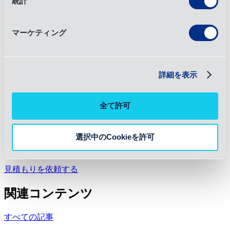
統計
7. 契約物流は需要の変動にどう役立つのか？
マーケティング
OIA Global 拡張可能な倉庫容量と柔軟な流通OIA Global 、繁
忙期の需要や在庫急増を中断なく処理できるようにする。
OIAは在庫サイクルが激しい時期にも迅速なサービスを提供
し、企業が業務規模の拡大や移転を行い、需要変動に対応で
詳細を表示
きるよう支援する。
安心をお届けする
全て許可
OIA Global 、お客様の物流のあらゆる段階において、インパ
選択中のCookieを許可
クトのあるソリューションを構築することができる。
ロジ
スティクス
ネットワークを構築する。
見積もりを依頼する
関連コンテンツ
すべての記事