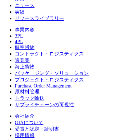
ニュース
実績
リソースライブラリー
事業内容
3PL
4PL
航空貨物
コントラクト・ロジスティクス
通関業
海上貨物
パッケージング・ソリューション
プロジェクト・ロジスティクス
Purchase Order Management
原材料管理
トラック輸送
サプライチェーンの可視性
会社紹介
OIAについて
受賞と認定・証明書
採用情報