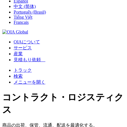
Español
中文 (简体)
Português (Brasil)
Tiếng Việt
Français
OIAについて
サービス
産業
見積もり依頼
トラック
検索
メニューを開く
コントラクト・ロジスティク
ス
商品の出荷、保管、流通、配送を最適化する。