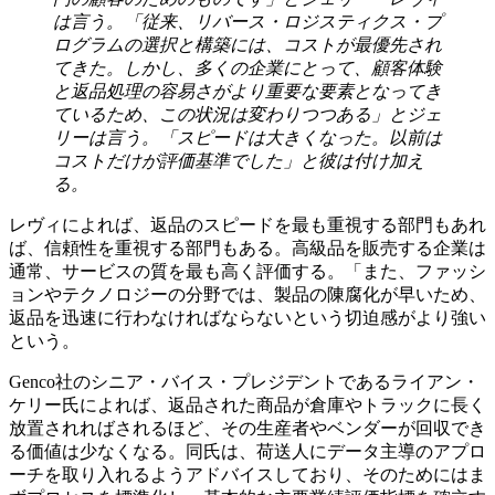
は言う。「従来、リバース・ロジスティクス・プ
ログラムの選択と構築には、コストが最優先され
てきた。しかし、多くの企業にとって、顧客体験
と返品処理の容易さがより重要な要素となってき
ているため、この状況は変わりつつある」とジェ
リーは言う。「スピードは大きくなった。以前は
コストだけが評価基準でした」と彼は付け加え
る。
レヴィによれば、返品のスピードを最も重視する部門もあれ
ば、信頼性を重視する部門もある。高級品を販売する企業は
通常、サービスの質を最も高く評価する。「また、ファッシ
ョンやテクノロジーの分野では、製品の陳腐化が早いため、
返品を迅速に行わなければならないという切迫感がより強い
という。
Genco社のシニア・バイス・プレジデントであるライアン・
ケリー氏によれば、返品された商品が倉庫やトラックに長く
放置されればされるほど、その生産者やベンダーが回収でき
る価値は少なくなる。同氏は、荷送人にデータ主導のアプロ
ーチを取り入れるようアドバイスしており、そのためにはま