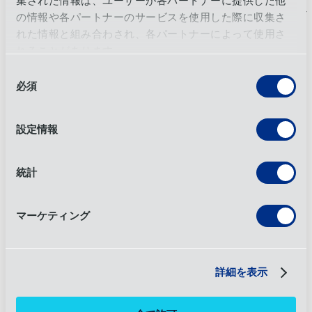
集された情報は、ユーザーが各パートナーに提供した他
品で最も複雑なのは通関プロセスであると認識している。し
かし、返送品が出発地まで戻ることはめったにない、とレヴ
の情報や各パートナーのサービスを使用した際に収集さ
ィは指摘する。「国際的な引越しに伴う書類作成に加え、輸
れた情報と組み合わされ、各パートナーによって使用さ
送コストが発生するのは避けたいことだ。それに時間もかか
れることがあります。
ります」と彼は言う。
同
より多くの場合、商品は地域の配送センターに送られ、そこ
必須
意
で再梱包、修理、廃棄が可能かどうか査定される。「最初の
の
判断は、再梱包、再構成が可能かどうかだ。ダメージはない
選
設定情報
か？とレヴィは言う。
択
このような場合、倉庫保管や配送にとどまらない物流会社の
能力が発揮される。多くの業者は、再梱包、再キッティン
統計
グ、クリーニングを行う。中には修理まで行うところもあ
る。
マーケティング
レヴィーによると、
OIAは
いくつかの施設に顧客向けの「パ
ーツバンク」を置いている。使用できなくなった製品の廃棄
も、多くのリバース・ロジスティクス契約の特徴である。こ
れは、環境問題に関して、物流業者と顧客との間の緊密な連
詳細を表示
携への扉を開くことができる。
この記事は『
Global Trade Magazine
』に「There and Back