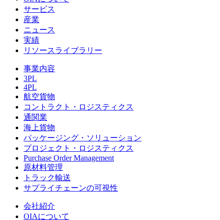
サービス
産業
ニュース
実績
リソースライブラリー
事業内容
3PL
4PL
航空貨物
コントラクト・ロジスティクス
通関業
海上貨物
パッケージング・ソリューション
プロジェクト・ロジスティクス
Purchase Order Management
原材料管理
トラック輸送
サプライチェーンの可視性
会社紹介
OIAについて