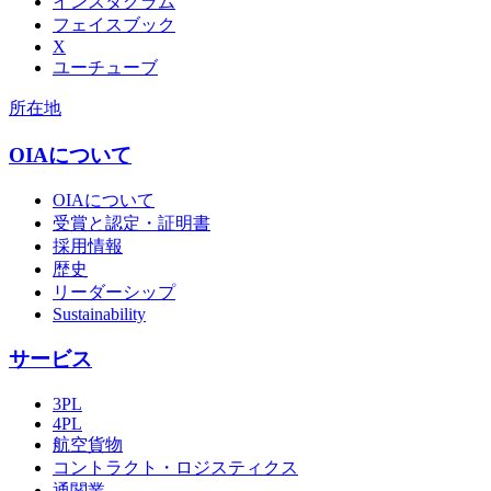
インスタグラム
フェイスブック
X
ユーチューブ
所在地
OIAについて
OIAについて
受賞と認定・証明書
採用情報
歴史
リーダーシップ
Sustainability
サービス
3PL
4PL
航空貨物
コントラクト・ロジスティクス
通関業