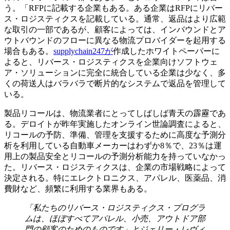
う。「RFPに記載する企業もある。ある企業はRFPにリバー
ス・ロジスティクスを記載している。通常、返品はより広範
な取引の一部であるが、顧客によっては、インバウンドとア
ウトバウンドのフローに異なる物流プロバイダーを起用する
場合もある。
supplychain247が
作成したホワイトペーパーに
よると、リバース・ロジスティクスを企業向けソフトウェ
ア・ソリューションに完全に統合している企業は少なく、多
くの荷送人はバラバラで断片的なシステムで返品を管理して
いる。
製品リコールは、物流業者にとってしばしば青天の霹靂であ
る。デロイトが昨年実施したオンライン世論調査によると、
リコールの予防、準備、管理を支援するために高度な予測分
析を利用している自動車メーカーはわずか8％で、23％は運
用上の製品安全とリコールの予測分析能力を持っていなかっ
た。リバース・ロジスティクスは、企業の市場戦略によって
決定される。特にエレクトロニクス、アパレル、医薬品、消
費財など、頻繁に利用する業界もある。
「私たちのリバース・ロジスティクス・プログラ
ムは、ほぼすべてアパレル、小売、アウトドア部
門の顧客のためのものです」とジェリー・レヴィ