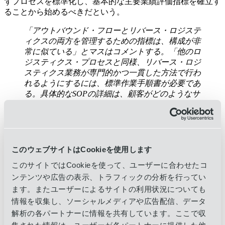
ずプロセスを標準化し、基本的な主要業績評価指標を確立す
ることから始めるべきだという。
「アウトバウンド・フローとリバース・ロジステ
ィクスの両方を管理するための指標は、構成が非
常に似ている」とマスはコメントする。「他のロ
ジスティクス・プロセスと同様、リバース・ロジ
スティクス業務が専門的かつ一貫した方法で行わ
れるようにするには、標準作業手順書が必要であ
る。具体的なSOPの詳細は、顧客がどのようなサ
ービスの実施を望んでいるかによって異なりま
す」と彼女は付け加える。
レヴィは、SOPやプロセスは商品によって異なることがある
と言う。パフォーマンスを測定する場合、最大の要因は、顧
このウェブサイトはCookieを使用します
客の企業資源計画システムにステータス・メッセージをタイ
ムリーに送信することであると彼は考えている。「新製品を
このサイトではCookieを使って、ユーザーに合わせたコ
顧客に届けるのに、どれくらいの時間がかかるかを伝えるた
ンテンツや広告の表示、トラフィックの分析を行ってい
めに、いかに早く情報を届けるかが重要なのです」とレヴィ
ます。またユーザーによるサイトの利用状況についても
は言う。
情報を収集し、ソーシャルメディアや広告配信、データ
解析の各パートナーに情報を共有しています。ここで収
ロジスティクス・プロバイダーは、国際ビジネスにおける返