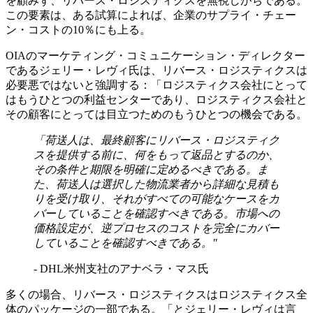
を顧みず、リバース・ロジスティクスを無視しがちである。
この要素は、ある試算によれば、企業のサプライ・チェー
ン・コストの10％にも上る。
OIAのマーケティング・コミュニケーション・ディレクター
であるジェリー・レヴィ氏は、リバース・ロジスティクスは
必要悪ではないと強調する：「ロジスティクス会社にとって
はもうひとつの利益センターであり、ロジスティクス会社と
その顧客にとっては目立つためのもうひとつの機会である。
「荷送人は、最終顧客にリバース・ロジスティク
スを提供する前に、何をもって返品とするのか、
その条件と期限を明確に定めるべきである。ま
た、荷送人は選択した物流業者から詳細な見積も
りを受け取り、それがすべての可能なケースをカ
バーしていることを確認すべきである。市場への
価格設定が、逆プロセスのコストを完全にカバー
していることを確認すべきである。"
- DHL米州支社のアナベラ・マス氏
多くの場合、リバース・ロジスティクスはロジスティクス全
体のパッケージの一部である。「とジェリー・レヴィは言