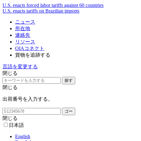
U.S. enacts forced labor tariffs against 60 countries
U.S. enacts tariffs on Brazilian imports
ニュース
所在地
連絡先
リソース
OIAコネクト
貨物を追跡する
言語を変更する
閉じる
閉じる
出荷番号を入力する。
閉じる
日本語
English