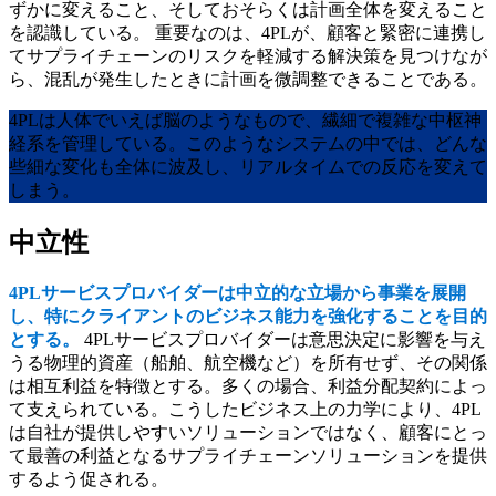
ずかに変えること、そしておそらくは計画全体を変えること
を認識している。
重要なのは、4PLが、顧客と緊密に連携し
てサプライチェーンのリスクを軽減する解決策を見つけなが
ら、混乱が発生したときに計画を微調整できることである。
4PLは人体でいえば脳のようなもので、繊細で複雑な中枢神
経系を管理している。このようなシステムの中では、どんな
些細な変化も全体に波及し、リアルタイムでの反応を変えて
しまう。
中立性
4PLサービスプロバイダーは中立的な立場から事業を展開
し、特にクライアントのビジネス能力を強化することを目的
とする。
4PLサービスプロバイダーは意思決定に影響を与え
うる物理的資産（船舶、航空機など）を所有せず、その関係
は相互利益を特徴とする。多くの場合、利益分配契約によっ
て支えられている。こうしたビジネス上の力学により、4PL
は自社が提供しやすいソリューションではなく、顧客にとっ
て最善の利益となるサプライチェーンソリューションを提供
するよう促される。