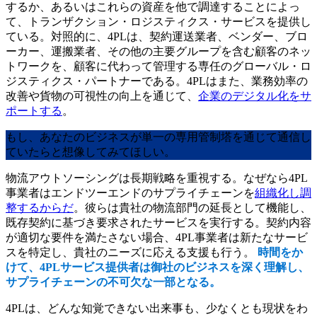
するか、あるいはこれらの資産を他で調達することによっ
て、トランザクション・ロジスティクス・サービスを提供し
ている。対照的に、4PLは、契約運送業者、ベンダー、ブロ
ーカー、運搬業者、その他の主要グループを含む顧客のネッ
トワークを、顧客に代わって管理する専任のグローバル・ロ
ジスティクス・パートナーである。4PLはまた、業務効率の
改善や貨物の可視性の向上を通じて、
企業のデジタル化をサ
ポートする
。
もし、あなたのビジネスが単一の専用管制塔を通じて通信し
ていたらと想像してみてほしい。
物流アウトソーシングは長期戦略を重視する。なぜなら4PL
事業者はエンドツーエンドのサプライチェーンを
組織化し調
整するからだ
。彼らは貴社の物流部門の延長として機能し、
既存契約に基づき要求されたサービスを実行する。契約内容
が適切な要件を満たさない場合、4PL事業者は新たなサービ
スを特定し、貴社のニーズに応える支援も行う。
時間をか
けて、4PLサービス提供者は御社のビジネスを深く理解し、
サプライチェーンの不可欠な一部となる。
4PLは、どんな知覚できない出来事も、少なくとも現状をわ