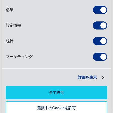
同
すべての記事
必須
意
の
選
設定情報
択
4PLロジスティクス・サービス・プロバイダ
統計
ーを利用するメリット
外部委託した物流管理には数えきれないほどの利点が
マーケティング
ある。物流パートナーがどのように役立つかについて
話そう。
2 2024年8月
詳細を表示
ニュース
全て許可
選択中のCookieを許可
OIA Global 4PLが新しいサプライチェーン・