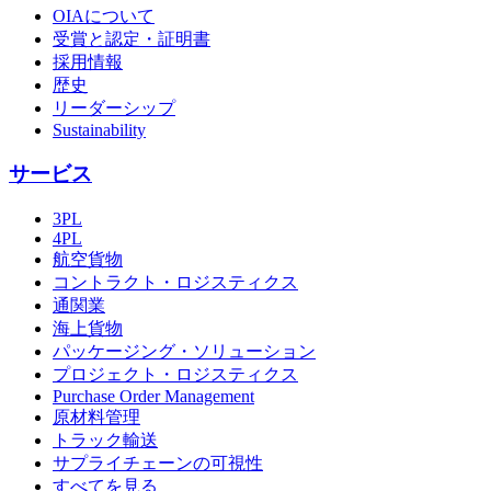
OIAについて
受賞と認定・証明書
採用情報
歴史
リーダーシップ
Sustainability
サービス
3PL
4PL
航空貨物
コントラクト・ロジスティクス
通関業
海上貨物
パッケージング・ソリューション
プロジェクト・ロジスティクス
Purchase Order Management
原材料管理
トラック輸送
サプライチェーンの可視性
すべてを見る