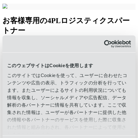
お客様専用の4PLロジスティクスパー
トナー
4PL事業者は、貴社の固有の課題とリスクを分析し、改善の
余地がある領域を特定し、カスタマイズされた物流ソリュー
ションを開発する。
確立された4PLパートナーシップによ
り、貴社は販売戦略や市場拡大など、自社の強みや緊急のニ
このウェブサイトはCookieを使用します
ーズに集中できる。
物流管理を気にせず、リソースを自由
このサイトではCookieを使って、ユーザーに合わせたコ
に配分し、他の分野での成長を促進できる。
ンテンツや広告の表示、トラフィックの分析を行ってい
ます。またユーザーによるサイトの利用状況についても
情報を収集し、ソーシャルメディアや広告配信、データ
4PLロジスティクスが必要？
解析の各パートナーに情報を共有しています。ここで収
集された情報は、ユーザーが各パートナーに提供した他
話をしよう
の情報や各パートナーのサービスを使用した際に収集さ
れた情報と組み合わされ、各パートナーによって使用さ
関連コンテンツ
れることがあります。