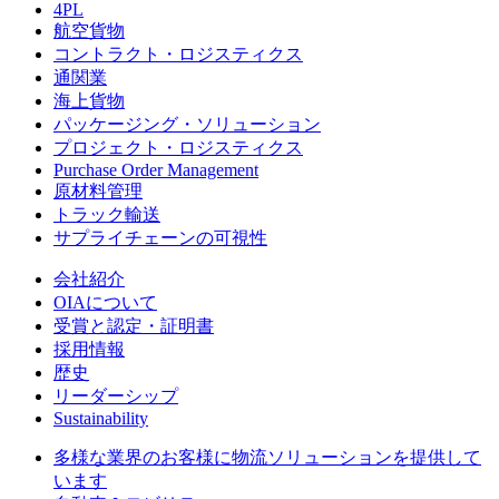
4PL
航空貨物
コントラクト・ロジスティクス
通関業
海上貨物
パッケージング・ソリューション
プロジェクト・ロジスティクス
Purchase Order Management
原材料管理
トラック輸送
サプライチェーンの可視性
会社紹介
OIAについて
受賞と認定・証明書
採用情報
歴史
リーダーシップ
Sustainability
多様な業界のお客様に物流ソリューションを提供して
います