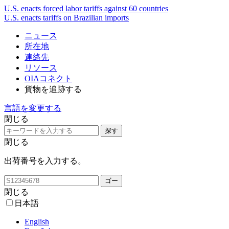
U.S. enacts forced labor tariffs against 60 countries
U.S. enacts tariffs on Brazilian imports
ニュース
所在地
連絡先
リソース
OIAコネクト
貨物を追跡する
言語を変更する
閉じる
閉じる
出荷番号を入力する。
閉じる
日本語
English