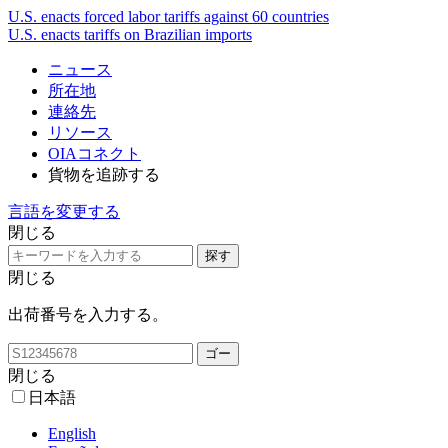
U.S. enacts forced labor tariffs against 60 countries
U.S. enacts tariffs on Brazilian imports
ニュース
所在地
連絡先
リソース
OIAコネクト
貨物を追跡する
言語を変更する
閉じる
閉じる
出荷番号を入力する。
閉じる
日本語
English