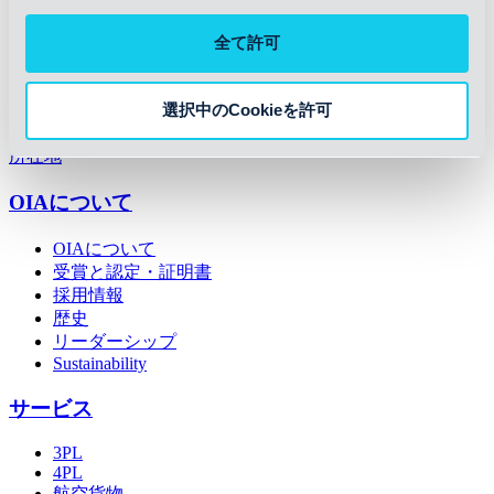
Linkedin
全て許可
インスタグラム
フェイスブック
X
選択中のCookieを許可
ユーチューブ
所在地
OIAについて
OIAについて
受賞と認定・証明書
採用情報
歴史
リーダーシップ
Sustainability
サービス
3PL
4PL
航空貨物