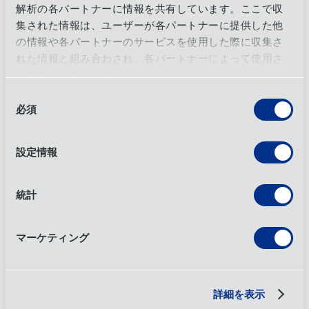
解析の各パートナーに情報を共有しています。ここで収
集された情報は、ユーザーが各パートナーに提供した他
価値提案
の情報や各パートナーのサービスを使用した際に収集さ
れた情報と組み合わされ、各パートナーによって使用さ
OIA Global 、ダイナミックな世界に適応するレジリエントな
れることがあります。
サプライチェーン・ソリューションを
提供する
。世界中の大
同
手企業から信頼されるパートナーとして、持続可能な成果を
必須
もたらす卓越したサービスを提供する。
意
の
月例マーケットレポート
選
設定情報
択
Recent trends, data analysis, infrastructure, technology, etc.
Learn more
8/2026 Edition
統計
顧客コミュニケーション
マーケティング
サプライチェーンの重要情報を、いち早くお届け。
Signup Now
詳細を表示
Connect