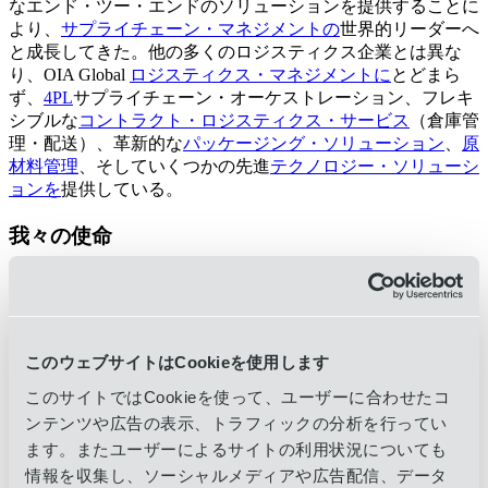
なエンド・ツー・エンドのソリューションを提供することに
より、
サプライチェーン・マネジメントの
世界的リーダーへ
と成長してきた。他の多くのロジスティクス企業とは異な
り、OIA Global
ロジスティクス・マネジメントに
とどまら
ず、
4PL
サプライチェーン・オーケストレーション、フレキ
シブルな
コントラクト・ロジスティクス・サービス
（倉庫管
理・配送）、革新的な
パッケージング・ソリューション
、
原
材料管理
、そしていくつかの先進
テクノロジー・ソリューシ
ョンを
提供している。
我々の使命
安心をお届けする。実績あるソリューションと
卓越したサー
ビスを通じて
、私たちはすべてのお客様の成功への道筋を見
つけるために、それ以上のことをする。
このウェブサイトはCookieを使用します
人材
このサイトではCookieを使って、ユーザーに合わせたコ
OIA
の本社は
アメリカ合衆国オレゴン州ポートランドにある
ンテンツや広告の表示、トラフィックの分析を行ってい
が、
世界
30カ国以上に
拠点を
持ち、60以上のオフィスに
ます。またユーザーによるサイトの利用状況についても
1,200人以上の
従業員を
擁している。
情報を収集し、ソーシャルメディアや広告配信、データ