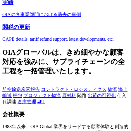
実績
OIAの各事業部門における過去の事例
関税の更新
CAPE details, tariff refund support, latest developments, etc.
OIAグローバルは、きめ細やかな顧客
対応を強みに、サプライチェーンの全
工程を一括管理いたします。
航空輸送
炭素報告
コントラクト・ロジスティクス
物流
海上
輸送
梱包
プロジェクト物流
原材料
陸路
出荷の可視化
仕入
れ調達
倉庫管理
4PL
会社概要
1988年以来、OIA Global 業界をリードする顧客体験と創造的