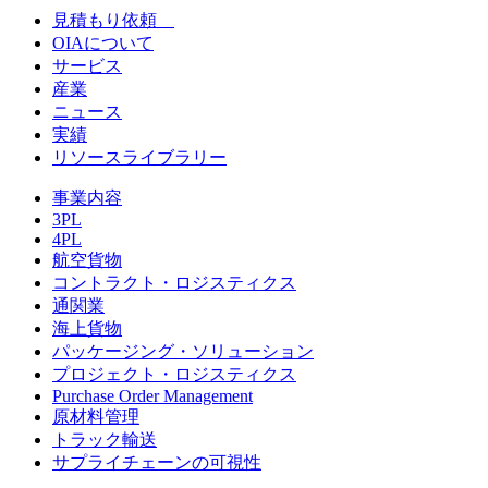
見積もり依頼
OIAについて
サービス
産業
ニュース
実績
リソースライブラリー
事業内容
3PL
4PL
航空貨物
コントラクト・ロジスティクス
通関業
海上貨物
パッケージング・ソリューション
プロジェクト・ロジスティクス
Purchase Order Management
原材料管理
トラック輸送
サプライチェーンの可視性