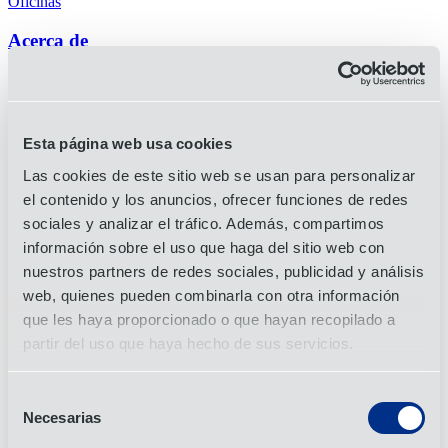
Oficinas
Acerca de
Acerca de OIA
Premios y certificaciones
Carreras
Historia
Esta página web usa cookies
Liderazgo
Sostenibilidad
Las cookies de este sitio web se usan para personalizar
el contenido y los anuncios, ofrecer funciones de redes
Servicios
sociales y analizar el tráfico. Además, compartimos
3PL
información sobre el uso que haga del sitio web con
4PL
nuestros partners de redes sociales, publicidad y análisis
Transporte
de
aérea
web, quienes pueden combinarla con otra información
Logística contractual
Aduanas
que les haya proporcionado o que hayan recopilado a
Transporte de marítimo
partir del uso que haya hecho de sus servicios.
Soluciones de envasado
Logística de proyectos
Purchase Order Management
Selección
Gestión de materias primas
Necesarias
de
Transporte de terrestre
Visibilidad de la cadena de suministro
consentimiento