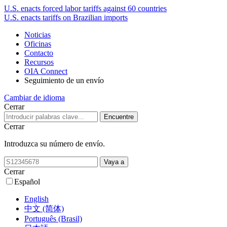
U.S. enacts forced labor tariffs against 60 countries
U.S. enacts tariffs on Brazilian imports
Noticias
Oficinas
Contacto
Recursos
OIA Connect
Seguimiento de un envío
Cambiar de idioma
Cerrar
Cerrar
Introduzca su número de envío.
Cerrar
Español
English
中文 (简体)
Português (Brasil)