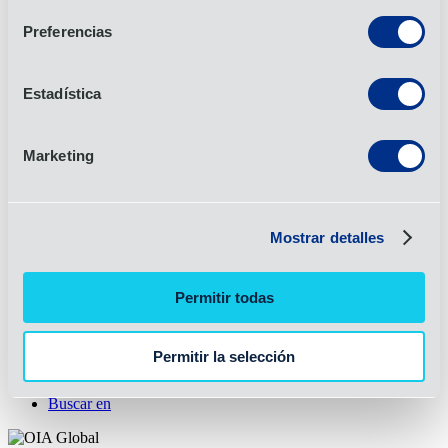
Ver todos
Preferencias
Industrias
Automoción y movilidad
Estadística
Electrónica
Energía
Sanidad
Marketing
Industrial
Comercio y estilo de vida
Ver todos
Recursos
Mostrar detalles
Casos prácticos
Comunicaciones con los clientes
Permitir todas
Contacto para la prensa
Informe mensual sobre el mercado
Noticias
Permitir la selección
Solicitar presupuesto
Biblioteca de recursos
Buscar en