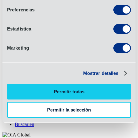
Ver todos
Preferencias
Industrias
Automoción y movilidad
Estadística
Electrónica
Energía
Sanidad
Marketing
Industrial
Comercio y estilo de vida
Ver todos
Recursos
Mostrar detalles
Casos prácticos
Comunicaciones con los clientes
Permitir todas
Contacto para la prensa
Informe mensual sobre el mercado
Noticias
Permitir la selección
Solicitar presupuesto
Biblioteca de recursos
Buscar en