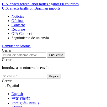
U.S. enacts forced labor tariffs against 60 countries
U.S. enacts tariffs on Brazilian imports
Noticias
Oficinas
Contacto
Recursos
OIA Connect
Seguimiento de un envío
Cambiar de idioma
Cerrar
Cerrar
Introduzca su número de envío.
Cerrar
Español
English
中文 (简体)
Português (Brasil)