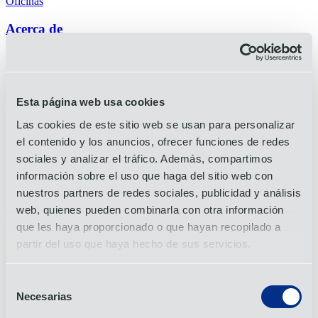
Oficinas
Acerca de
Acerca de OIA
Premios y certificaciones
Carreras
Historia
Esta página web usa cookies
Liderazgo
Sostenibilidad
Las cookies de este sitio web se usan para personalizar
el contenido y los anuncios, ofrecer funciones de redes
Servicios
sociales y analizar el tráfico. Además, compartimos
3PL
información sobre el uso que haga del sitio web con
4PL
nuestros partners de redes sociales, publicidad y análisis
Transporte
de
aérea
web, quienes pueden combinarla con otra información
Logística contractual
Aduanas
que les haya proporcionado o que hayan recopilado a
Transporte de marítimo
partir del uso que haya hecho de sus servicios.
Soluciones de envasado
Logística de proyectos
Purchase Order Management
Selección
Gestión de materias primas
Necesarias
de
Transporte de terrestre
Visibilidad de la cadena de suministro
consentimiento