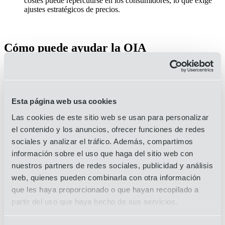
costes puede repercutirse en los consumidores, lo que exige
ajustes estratégicos de precios.
Cómo puede ayudar la OIA
OIA Global va más allá de la gestión tradicional del transporte,
ofreciendo logística de contratos, soluciones de embalaje, gestión de
materias primas y orquestación de 4PL. A través de estos servicios
integrados, ayudamos a las empresas a navegar por los cambios
Esta página web usa cookies
comerciales, optimizar las operaciones y mitigar los riesgos de la
cadena de suministro.
Las cookies de este sitio web se usan para personalizar
el contenido y los anuncios, ofrecer funciones de redes
Análisis exhaustivo de la cadena de suministro:
Identificación de vulnerabilidades y oportunidades de ahorro.
sociales y analizar el tráfico. Además, compartimos
Estrategias alternativas de aprovisionamiento y
información sobre el uso que haga del sitio web con
contratación:
Establecimiento de redes de proveedores
nuestros partners de redes sociales, publicidad y análisis
fiables en regiones con aranceles favorables.
Gestión optimizada de fletes y logística:
Reducción de los
web, quienes pueden combinarla con otra información
costes de transporte y mejora de la eficiencia.
que les haya proporcionado o que hayan recopilado a
Embalaje inteligente y estrategias de reducción de costes:
partir del uso que haya hecho de sus servicios.
Diseño de soluciones de envasado que reducen los residuos y
los gastos de envío.