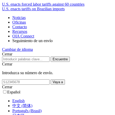
U.S. enacts forced labor tariffs against 60 countries
U.S. enacts tariffs on Brazilian imports
Noticias
Oficinas
Contacto
Recursos
OIA Connect
Seguimiento de un envío
Cambiar de idioma
Cerrar
Cerrar
Introduzca su número de envío.
Cerrar
Español
English
中文 (简体)
Português (Brasil)