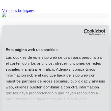
Ver todos los lugares
Ver galería (4)
Contenidos relacionados
Esta página web usa cookies
Las cookies de este sitio web se usan para personalizar
Todos los artículos
el contenido y los anuncios, ofrecer funciones de redes
sociales y analizar el tráfico. Además, compartimos
información sobre el uso que haga del sitio web con
OIA Global refuerza su presencia en la India
nuestros partners de redes sociales, publicidad y análisis
con una oficina en Nueva Delhi
web, quienes pueden combinarla con otra información
que les haya proporcionado o que hayan recopilado a
8 de agosto de 2025
partir del uso que haya hecho de sus servicios.
Noticias