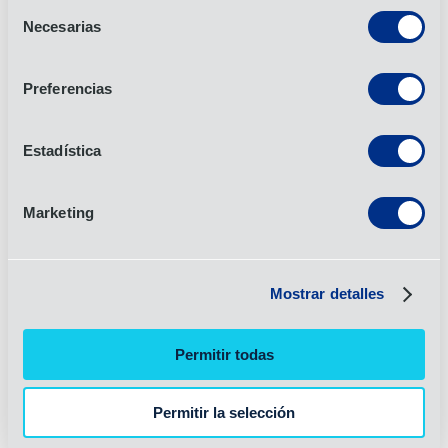
Selección
Necesarias
de
consentimiento
OIA Global El CIO Todd Earls gana el premio
ORBIE 2024 de Michigan
Preferencias
25 de noviembre de 2024
Estadística
Noticias
Marketing
Líder de la OIA recibe el premio "Indian
Achievers
20 de febrero de 2024
Mostrar detalles
Noticias
Permitir todas
Artículo anterior
Artículo siguiente
Permitir la selección
Conectar