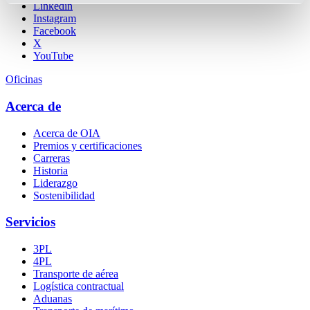
Linkedin
Instagram
Facebook
X
YouTube
Oficinas
Acerca de
Acerca de OIA
Premios y certificaciones
Carreras
Historia
Liderazgo
Sostenibilidad
Servicios
3PL
4PL
Transporte
de
aérea
Logística contractual
Aduanas