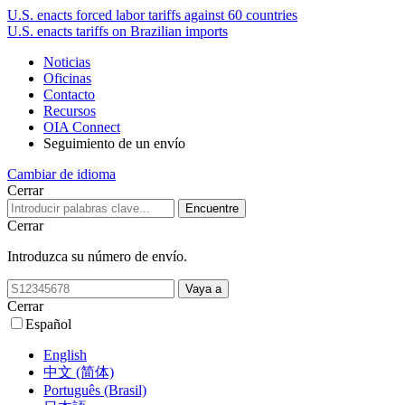
U.S. enacts forced labor tariffs against 60 countries
U.S. enacts tariffs on Brazilian imports
Noticias
Oficinas
Contacto
Recursos
OIA Connect
Seguimiento de un envío
Cambiar de idioma
Cerrar
Cerrar
Introduzca su número de envío.
Cerrar
Español
English
中文 (简体)
Português (Brasil)