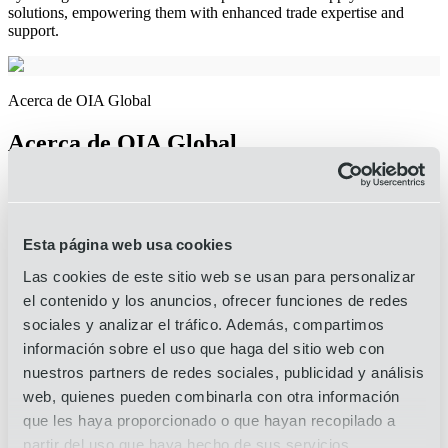
solutions, empowering them with enhanced trade expertise and
support.
Acerca de OIA Global
Acerca de OIA Global
OIA Global es un proveedor líder de
soluciones
integrales para
la
cadena de suministro
, que ofrece servicios logísticos resistentes que
se adaptan a un mundo dinámico. La misión de nuestra empresa es
ofrecer tranquilidad. A través de soluciones probadas y un servicio
Esta página web usa cookies
excepcional, OIA va más allá para encontrar el camino del éxito
para cada cliente.
Las cookies de este sitio web se usan para personalizar
el contenido y los anuncios, ofrecer funciones de redes
Las capacidades de OIA van más allá de la
gestión
tradicional
del
sociales y analizar el tráfico. Además, compartimos
transporte
e incluyen servicios integrales por carretera, marítimos y
aéreos, así como
logística de contratos
,
logística de proyectos
y
información sobre el uso que haga del sitio web con
despacho de aduanas
. También ofrecemos
soluciones
innovadoras
nuestros partners de redes sociales, publicidad y análisis
de embalaje
,
gestión de materias primas
y orquestación de la cadena
web, quienes pueden combinarla con otra información
de suministro
4PL
.
que les haya proporcionado o que hayan recopilado a
By integrating automation, innovation, and AI into daily operations,
partir del uso que haya hecho de sus servicios.