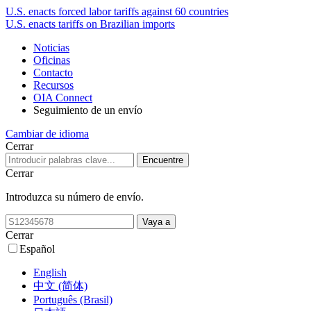
U.S. enacts forced labor tariffs against 60 countries
U.S. enacts tariffs on Brazilian imports
Noticias
Oficinas
Contacto
Recursos
OIA Connect
Seguimiento de un envío
Cambiar de idioma
Cerrar
Cerrar
Introduzca su número de envío.
Cerrar
Español
English
中文 (简体)
Português (Brasil)