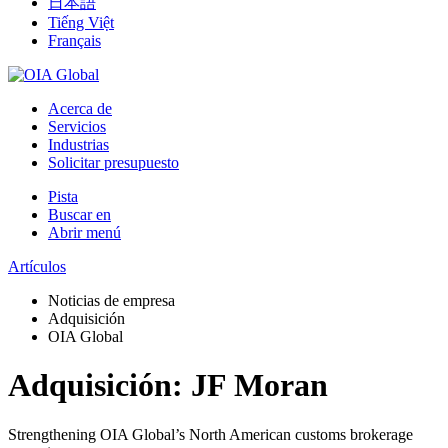
日本語
Tiếng Việt
Français
Acerca de
Servicios
Industrias
Solicitar presupuesto
Pista
Buscar en
Abrir menú
Artículos
Noticias de empresa
Adquisición
OIA Global
Adquisición: JF Moran
Strengthening OIA Global’s North American customs brokerage