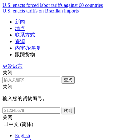
U.S. enacts forced labor tariffs against 60 countries
U.S. enacts tariffs on Brazilian imports
新闻
地点
联系方式
资源
内审办连接
跟踪货物
更改语言
关闭
关闭
输入您的货物编号。
关闭
中文 (简体)
English