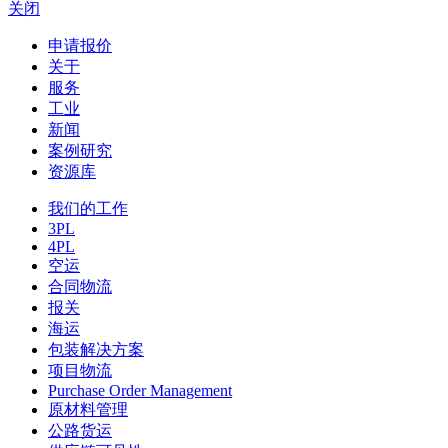
关闭
申请报价
关于
服务
工业
新闻
案例研究
资源库
我们的工作
3PL
4PL
空运
合同物流
报关
海运
包装解决方案
项目物流
Purchase Order Management
原材料管理
公路货运