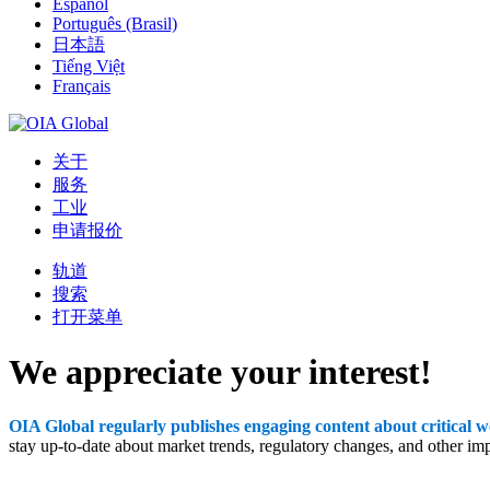
Español
Português (Brasil)
日本語
Tiếng Việt
Français
关于
服务
工业
申请报价
轨道
搜索
打开菜单
We appreciate your interest!
OIA Global regularly publishes engaging content about critical w
stay up-to-date about market trends, regulatory changes, and other im