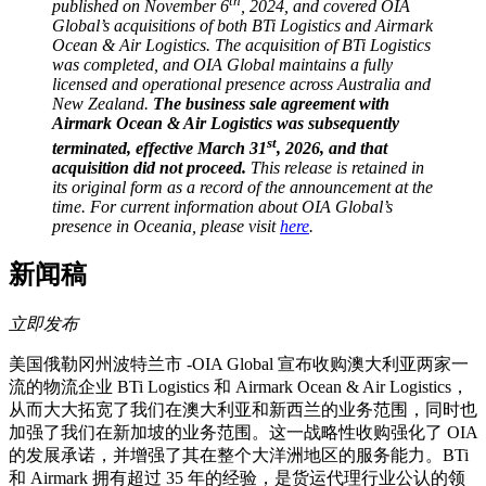
th
published on November 6
, 2024, and covered OIA
Global’s acquisitions of both BTi Logistics and Airmark
Ocean & Air Logistics. The acquisition of BTi Logistics
was completed, and OIA Global maintains a fully
licensed and operational presence across Australia and
New Zealand.
The business sale agreement with
Airmark Ocean & Air Logistics was subsequently
st
terminated, effective March 31
, 2026, and that
acquisition did not proceed.
This release is retained in
its original form as a record of the announcement at the
time. For current information about OIA Global’s
presence in Oceania, please visit
here
.
新闻稿
立即发布
美国俄勒冈州波特兰市 -OIA Global 宣布收购澳大利亚两家一
流的物流企业 BTi Logistics 和 Airmark Ocean & Air Logistics，
从而大大拓宽了我们在澳大利亚和新西兰的业务范围，同时也
加强了我们在新加坡的业务范围。这一战略性收购强化了 OIA
的发展承诺，并增强了其在整个大洋洲地区的服务能力。BTi
和 Airmark 拥有超过 35 年的经验，是货运代理行业公认的领