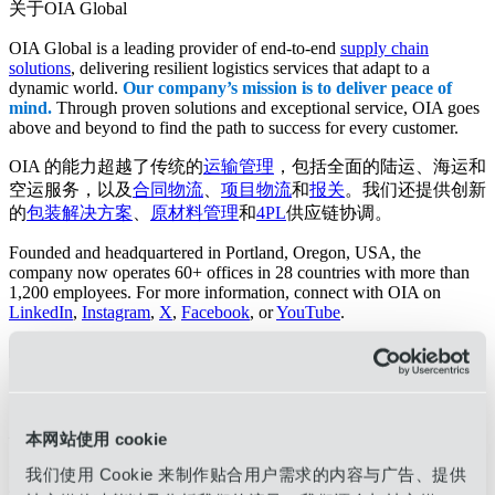
关于OIA Global
OIA Global is a leading provider of end-to-end
supply chain
solutions
, delivering resilient logistics services that adapt to a
dynamic world.
Our company’s mission is to deliver peace of
mind.
Through proven solutions and exceptional service, OIA goes
above and beyond to find the path to success for every customer.
OIA 的能力超越了传统的
运输管理
，包括全面的陆运、海运和
空运服务，以及
合同物流
、
项目物流
和
报关
。我们还提供创新
的
包装解决方案
、
原材料管理
和
4PL
供应链协调。
Founded and headquartered in Portland, Oregon, USA, the
company now operates 60+ offices in 28 countries with more than
1,200 employees. For more information, connect with OIA on
LinkedIn
,
Instagram
,
X
,
Facebook
, or
YouTube
.
关于 BTi 物流
关于 BTi 物流
本网站使用 cookie
BTi Logistics 是一家总部位于澳大利亚的货运代理和 3PL 公
我们使用 Cookie 来制作贴合用户需求的内容与广告、提供