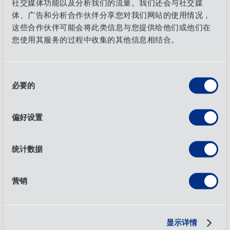
司，拥有超过 35 年的经验，业务遍及墨尔本、悉尼、布里斯
社交媒体功能以及分析我们的流量。我们还会与社交媒
班、珀斯、奥克兰和新加坡。公司提供广泛的服务，包括货运
体、广告和分析合作伙伴分享您对我们网站的使用情况，
代理、报关、3PL 仓储、配送和供应链管理。凭借专门建造的
这些合作伙伴可能会将此类信息与您提供给他们或他们在
设施和管理不同供应链的专业知识，BTi 为各行各业提供量身
您使用其服务的过程中收集的其他信息相结合。
定制的解决方案，以提高效率并支持业务增长。
同
必要的
意
选
择
About Airmark
偏好设置
关于 Airmark 海空物流
统计数据
Airmark 海空物流公司成立于 40 多年前，专门为新西兰、欧
洲、美洲、亚洲、非洲和中东地区提供全面的货运代理解决方
案。Airmark 以其亲力亲为的方法和以客户为中心的服务而闻
营销
名，为各种规模的企业提供精确和创新的物流解决方案。
显示详情