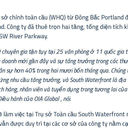
 sở chính toàn cầu (WHQ) từ Đông Bắc Portland 
and. Công ty đã thuê trọn hai tầng, tổng diện tích
 SW River Parkway.
 chuyên gia tận tụy tại 25 văn phòng ở 11 quốc gia tr
 doanh mới gần đây và sự tăng trưởng trong các thư
hân sự hơn 40% trong hai mươi bốn tháng qua. Chúng 
ng nhu cầu tăng trưởng, và South Waterfront là địa 
h hàng, nhân viên và tuyển dụng trong tương lai của c
iều hành của OIA Global , nói.
làm việc tại Trụ sở Toàn cầu South Waterfront m
vẫn được duy trì tại các cơ sở của công ty nằm 