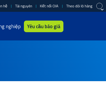
ên hệ
Tài nguyên
Kết nối OIA
Theo dõi lô hàng
Đóng
Đóng
Đóng
ng nghiệp
Yêu cầu báo giá
Español
中文 (简体)
日本語
Français