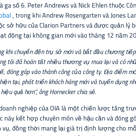
 ga số 6. Peter Andrews và Nick Ehlen thuộc Côn
obal
, trong khi Andrew Rosengarten và Jones Lan
ộc sở hữu của Clarion Partners và được quản lý 
oạt động tại không gian mới vào tháng 12 năm 2
ng khi chuyển đến trụ sở mới và bắt đầu chương tiếp 
g tôi đã hoàn tất nhiều thương vụ mua lại và có nh
ể, đóng góp vào thành công của công ty. Địa điểm mớ
 hiện tại, phát triển khách hàng mới và tuyển dụng nh
hiệu quả hơn”, ông Hornecker chia sẻ.
doanh nghiệp của OIA là một chiến lược tăng t
ợc này kết hợp chuyên môn về hậu cần và đóng gó
 vụ, đồng thời mang lại giá trị định lượng cho m