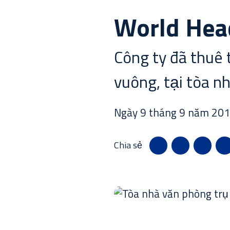
Tin tức
World Hea
Nghiên cứu điển hình
Công ty đã thuê 
vuông, tại tòa n
Thư viện tài nguyên
Ngày 9 tháng 9 năm 20
Chia sẻ