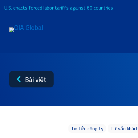
U.S. enacts forced labor tariffs against 60 countries
Yêu cầu báo giá
Về
Bài viết
Dịch vụ
Các ngành công nghiệp
Tin tức công ty
Tư vấn khác