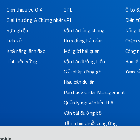
Giới thiệu về OIA
3PL
Ô tô &
Giải thưởng & Chứng nhận
4PL
Điện t
Sự nghiệp
Vận tải hàng không
Năng 
Lịch sử
Hợp đồng hậu cần
Chăm s
Khả năng lãnh đạo
Môi giới hải quan
Công n
Tính bền vững
Vận tải đường biển
Bán lẻ
Giải pháp đóng gói
Xem tấ
Hậu cần dự án
Purchase Order Management
Quản lý nguyên liệu thô
Vận tải đường bộ
Tầm nhìn chuỗi cung ứng
Xem tất cả
ookie