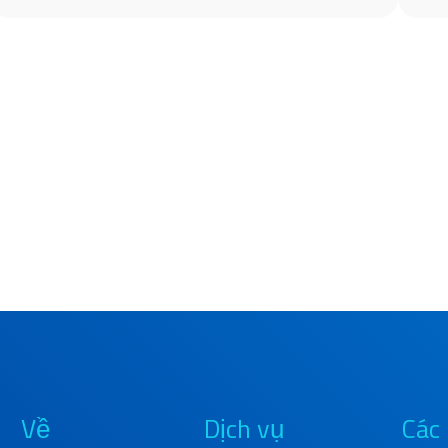
Về
Dịch vụ
Các