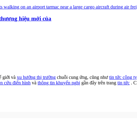
thương hiệu mới của
ế giới và
xu hướng thị trường
chuỗi cung ứng, cũng như
tin tức công ty
ên cứu điển hình
và
thông tin khuyến nghị
gần đây trên trang
tin tức
. C