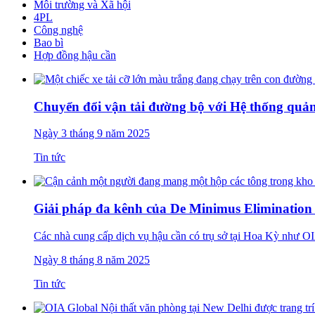
Môi trường và Xã hội
4PL
Công nghệ
Bao bì
Hợp đồng hậu cần
Chuyển đổi vận tải đường bộ với Hệ thống quản
Ngày 3 tháng 9 năm 2025
Tin tức
Giải pháp đa kênh của De Minimus Eliminatio
Các nhà cung cấp dịch vụ hậu cần có trụ sở tại Hoa Kỳ như OIA c
Ngày 8 tháng 8 năm 2025
Tin tức