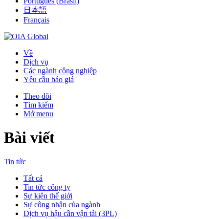
Português (Brasil)
日本語
Français
Về
Dịch vụ
Các ngành công nghiệp
Yêu cầu báo giá
Theo dõi
Tìm kiếm
Mở menu
Bài viết
Tin tức
Tất cả
Tin tức công ty
Sự kiện thế giới
Sự công nhận của ngành
Dịch vụ hậu cần vận tải (3PL)