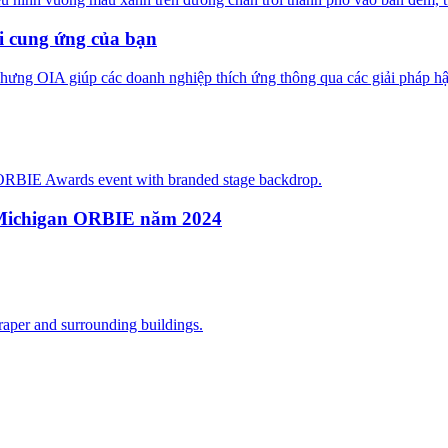
i cung ứng của bạn
hưng OIA giúp các doanh nghiệp thích ứng thông qua các giải pháp hậ
 Michigan ORBIE năm 2024