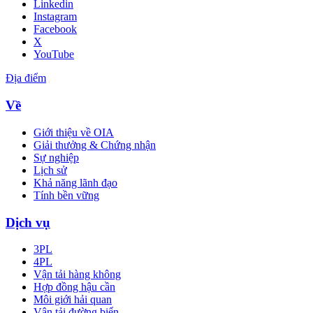
Linkedin
Instagram
Facebook
X
YouTube
Địa điểm
Về
Giới thiệu về OIA
Giải thưởng & Chứng nhận
Sự nghiệp
Lịch sử
Khả năng lãnh đạo
Tính bền vững
Dịch vụ
3PL
4PL
Vận tải hàng không
Hợp đồng hậu cần
Môi giới hải quan
Vận tải đường biển