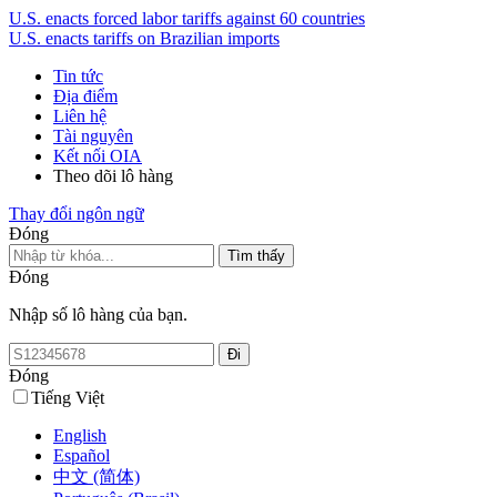
U.S. enacts forced labor tariffs against 60 countries
U.S. enacts tariffs on Brazilian imports
Tin tức
Địa điểm
Liên hệ
Tài nguyên
Kết nối OIA
Theo dõi lô hàng
Thay đổi ngôn ngữ
Đóng
Đóng
Nhập số lô hàng của bạn.
Đóng
Tiếng Việt
English
Español
中文 (简体)