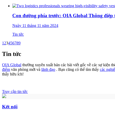
Con đường phía trước: OIA Global Thông điệp 
Ngày 11 tháng 11 năm 2024
Tin tức
1
2
3
4
5
6
7
8
9
Tin tức
OIA Global
thường xuyên xuất bản các bài viết gốc về các sự kiện th
điểm
văn phòng mới và
lãnh đạo
. Bạn cũng có thể tìm thấy
các nghi
thấy hữu ích!
Truy cập tin tức
Kết nối