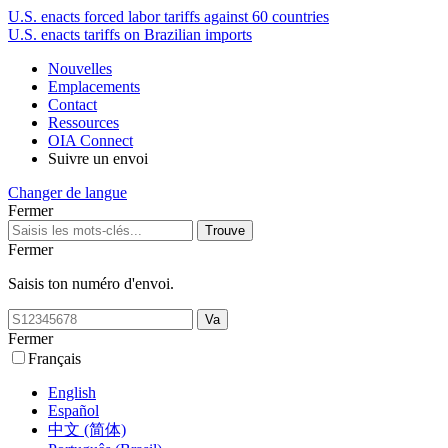
U.S. enacts forced labor tariffs against 60 countries
U.S. enacts tariffs on Brazilian imports
Nouvelles
Emplacements
Contact
Ressources
OIA Connect
Suivre un envoi
Changer de langue
Fermer
Fermer
Saisis ton numéro d'envoi.
Fermer
Français
English
Español
中文 (简体)