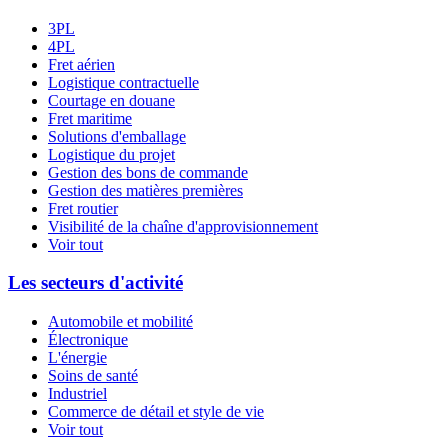
3PL
4PL
Fret aérien
Logistique contractuelle
Courtage en douane
Fret maritime
Solutions d'emballage
Logistique du projet
Gestion des bons de commande
Gestion des matières premières
Fret routier
Visibilité de la chaîne d'approvisionnement
Voir tout
Les secteurs d'activité
Automobile et mobilité
Électronique
L'énergie
Soins de santé
Industriel
Commerce de détail et style de vie
Voir tout