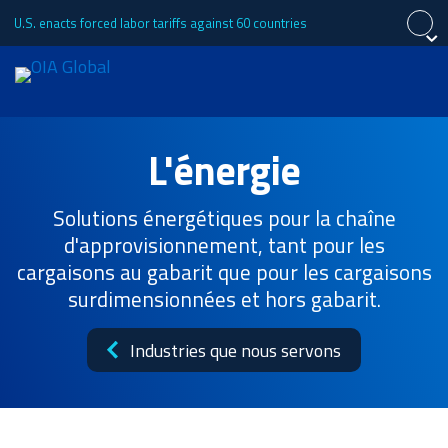
U.S. enacts forced labor tariffs against 60 countries
Fermer
Fermer
Fermer
Demande de devis
L'énergie
English
Español
中文 (简体)
À propos de
Português (Brasil)
日本語
Tiếng Việt
Solutions énergétiques pour la chaîne
d'approvisionnement, tant pour les
cargaisons au gabarit que pour les cargaisons
Services
surdimensionnées et hors gabarit.
Industries que nous servons
Les secteurs d'activité