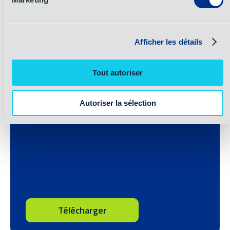
offshore wind turbines.
Afficher les détails
Energy Industry: PDF
Tout autoriser
Flyer
Autoriser la sélection
Télécharger