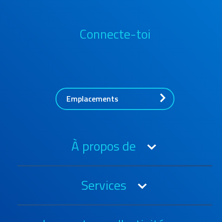
Connecte-toi
Emplacements
À propos de
A propos de l'OIA
Services
Prix et certifications
Carrières
3PL
Histoire