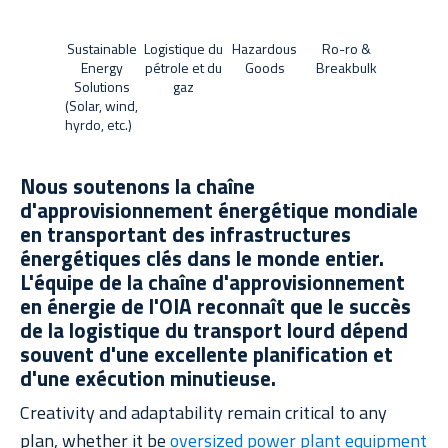
Nouvelles
Sustainable
Logistique du
Hazardous
Ro-ro &
Energy
pétrole et du
Goods
Breakbulk
Solutions
gaz
Études de cas
(Solar, wind,
hyrdo, etc.)
Bibliothèque de ressources
Nous soutenons la chaîne
d'approvisionnement énergétique mondiale
en transportant des infrastructures
énergétiques clés dans le monde entier.
L'équipe de la chaîne d'approvisionnement
en énergie de l'OIA reconnaît que le succès
de la logistique du transport lourd dépend
souvent d'une excellente planification et
d'une exécution minutieuse.
Creativity and adaptability remain critical to any
plan, whether it be
oversized power plant equipment