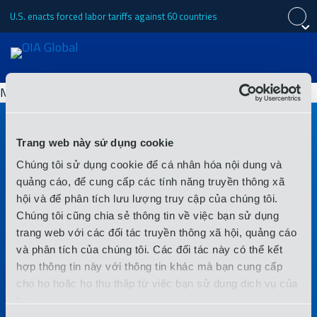
U.S. enacts forced labor tariffs against 60 countries
Đóng
Đóng
Đóng
Yêu cầu báo giá
Mẫu không được xác định.
English
Español
中文 (简体)
Về
Trang web này sử dụng cookie
Português (Brasil)
日本語
Français
Kết nối
Chúng tôi sử dụng cookie để cá nhân hóa nội dung và
quảng cáo, để cung cấp các tính năng truyền thông xã
Dịch vụ
hội và để phân tích lưu lượng truy cập của chúng tôi.
Chúng tôi cũng chia sẻ thông tin về việc bạn sử dụng
trang web với các đối tác truyền thông xã hội, quảng cáo
Địa điểm
và phân tích của chúng tôi. Các đối tác này có thể kết
Các ngành công nghiệp
hợp thông tin này với thông tin khác mà bạn cung cấp
cho họ hoặc họ thu thập từ việc bạn sử dụng dịch vụ của
họ.