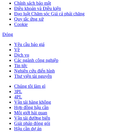
Chính sách bảo mật
Điều khoản và Điều kiện
Đạo luật Chăm sóc Giá cả phải chăng
Quy tắc ứng xử
Cookie
Đóng
Yêu cầu báo giá
Về
Dịch vụ
Các ngành công nghiệp
Tin tức
Nghiên cứu điển hình
Thư viện tài nguyên
Chúng tôi làm gì
3PL
4PL
Vận tải hàng không
Hợp đồng hậu cần
Môi giới hải quan
Vận tải đường biển
Giải pháp đóng gói
Hậu cần dự án