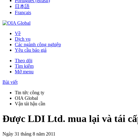
Português (Brasil)
日本語
Français
Về
Dịch vụ
Các ngành công nghiệp
Yêu cầu báo giá
Theo dõi
Tìm kiếm
Mở menu
Bài viết
Tin tức công ty
OIA Global
Vận tải hậu cần
Được LDI Ltd. mua lại và tái cấ
Ngày 31 tháng 8 năm 2011