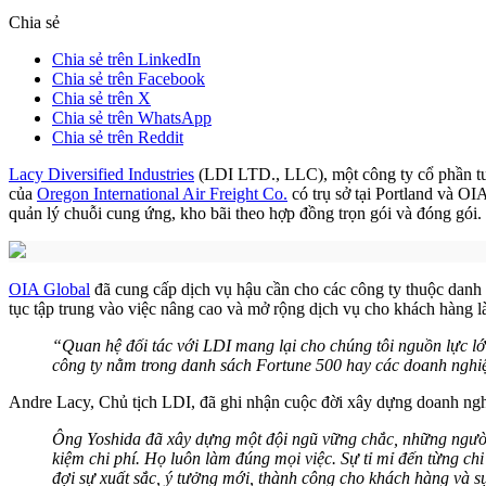
Chia sẻ
Chia sẻ trên LinkedIn
Chia sẻ trên Facebook
Chia sẻ trên X
Chia sẻ trên WhatsApp
Chia sẻ trên Reddit
Lacy Diversified Industries
(LDI LTD., LLC), một công ty cổ phần tư 
của
Oregon International Air Freight Co.
có trụ sở tại Portland và OI
quản lý chuỗi cung ứng, kho bãi theo hợp đồng trọn gói và đóng gói.
OIA Global
đã cung cấp dịch vụ hậu cần cho các công ty thuộc danh 
tục tập trung vào việc nâng cao và mở rộng dịch vụ cho khách hàng l
“Quan hệ đối tác với LDI mang lại cho chúng tôi nguồn lực lớ
công ty nằm trong danh sách Fortune 500 hay các doanh nghiệp
Andre Lacy, Chủ tịch LDI, đã ghi nhận cuộc đời xây dựng doanh ngh
Ông Yoshida đã xây dựng một đội ngũ vững chắc, những người gi
kiệm chi phí. Họ luôn làm đúng mọi việc. Sự tỉ mỉ đến từng chi
đợi sự xuất sắc, ý tưởng mới, thành công cho khách hàng và s