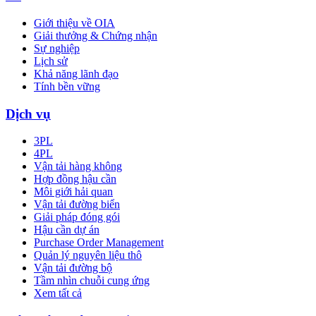
Giới thiệu về OIA
Giải thưởng & Chứng nhận
Sự nghiệp
Lịch sử
Khả năng lãnh đạo
Tính bền vững
Dịch vụ
3PL
4PL
Vận tải hàng không
Hợp đồng hậu cần
Môi giới hải quan
Vận tải đường biển
Giải pháp đóng gói
Hậu cần dự án
Purchase Order Management
Quản lý nguyên liệu thô
Vận tải đường bộ
Tầm nhìn chuỗi cung ứng
Xem tất cả