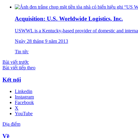
Acquisition: U.S. Worldwide Logistics, Inc.
USWWL is a Kentucky-based provider of domestic and internatio
Ngày 28 tháng 9 năm 2013
Tin tức
Bài viết trước
Bài viết tiếp theo
Kết nối
Linkedin
Instagram
Facebook
X
YouTube
Địa điểm
Về