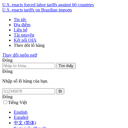
U.S. enacts forced labor tariffs against 60 countries
U.S. enacts tariffs on Brazilian imports
Tin tức
Địa điểm
Liên hệ
Tài nguyên
Kết nối OIA
Theo dõi lô hàng
Thay đổi ngôn ngữ
Đóng
Đóng
Nhập số lô hàng của bạn.
Đóng
Tiếng Việt
English
Español
中文 (简体)