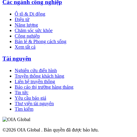
Các ngành công nghiệp
Ô tô & Di động
Điện tử
Năng lượng
Chăm sóc sức khỏe
Công nghiệp
Bán lẻ & Phong cách sống
Xem tất cả
Tài nguyên
Nghiên cứu điển hình
Truyền thông khách hàng
Liên hệ truyền thông
Báo cáo thị trường hàng tháng
Tin tức
Yêu cầu báo giá
Thư viện tài nguyên
Tìm kiếm
©2026 OIA Global . Bản quyền đã được bảo lưu.