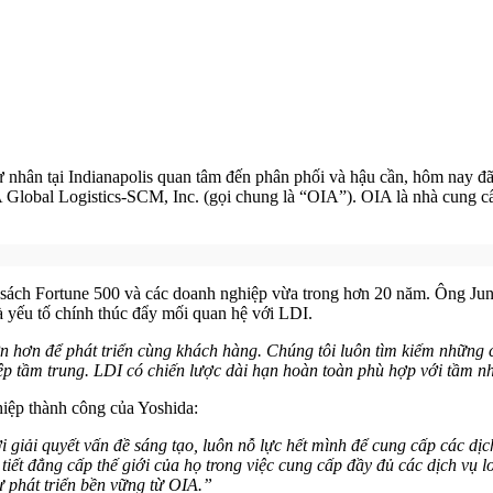
nhân tại Indianapolis quan tâm đến phân phối và hậu cần, hôm nay đã 
A Global Logistics-SCM, Inc. (gọi chung là “OIA”). OIA là nhà cung c
sách Fortune 500 và các doanh nghiệp vừa trong hơn 20 năm. Ông Junk
à yếu tố chính thúc đẩy mối quan hệ với LDI.
n hơn để phát triển cùng khách hàng. Chúng tôi luôn tìm kiếm những 
 tầm trung. LDI có chiến lược dài hạn hoàn toàn phù hợp với tầm nhì
iệp thành công của Yoshida:
ải quyết vấn đề sáng tạo, luôn nỗ lực hết mình để cung cấp các dịch v
 tiết đẳng cấp thế giới của họ trong việc cung cấp đầy đủ các dịch vụ
ự phát triển bền vững từ OIA.”