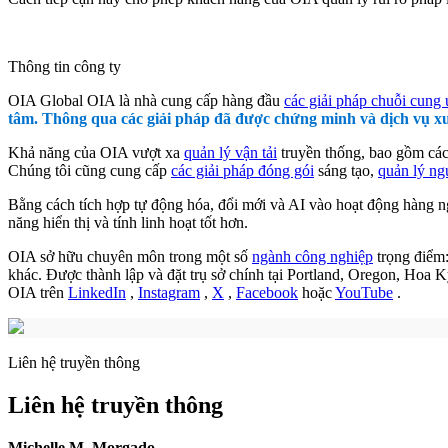
Thông tin công ty
​OIA Global OIA là nhà cung cấp hàng đầu
các giải pháp chuỗi cung
tâm. Thông qua các giải pháp đã được chứng minh và dịch vụ xu
Khả năng của OIA vượt xa
quản lý vận tải
truyền thống, bao gồm cá
Chúng tôi cũng cung cấp
các giải pháp đóng gói
sáng tạo,
quản lý ng
Bằng cách tích hợp tự động hóa, đổi mới và AI vào hoạt động hàng 
năng hiển thị và tính linh hoạt tốt hơn.
OIA sở hữu chuyên môn trong một số
ngành công nghiệp
trọng điểm
khác. Được thành lập và đặt trụ sở chính tại Portland, Oregon, Hoa K
OIA trên
LinkedIn
,
Instagram
,
X
,
Facebook
hoặc
YouTube
.
Liên hệ truyền thông
Liên hệ truyền thông
Michelle M. Morgado
,