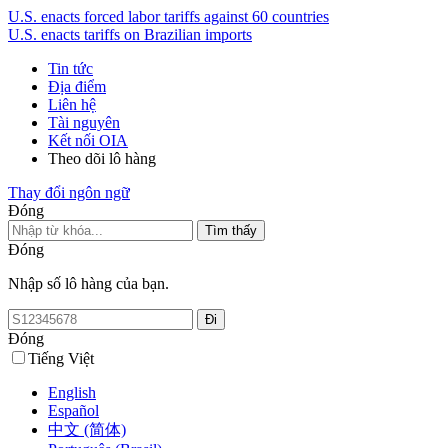
U.S. enacts forced labor tariffs against 60 countries
U.S. enacts tariffs on Brazilian imports
Tin tức
Địa điểm
Liên hệ
Tài nguyên
Kết nối OIA
Theo dõi lô hàng
Thay đổi ngôn ngữ
Đóng
Đóng
Nhập số lô hàng của bạn.
Đóng
Tiếng Việt
English
Español
中文 (简体)