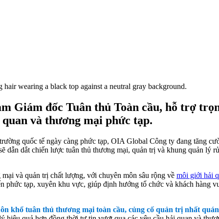
m Giám đốc Tuân thủ Toàn cầu, hỗ trợ trọng
i quan và thương mại phức tạp.
i trường quốc tế ngày càng phức tạp, OIA Global Công ty đang tăng cư
dẫn dắt chiến lược tuân thủ thương mại, quản trị và khung quản lý rủi 
 mại và quản trị chất lượng, với chuyên môn sâu rộng về
môi giới hải 
ến ​​phức tạp, xuyên khu vực, giúp định hướng tổ chức và khách hàng vư
n khổ tuân thủ thương mại toàn cầu, củng cố quản trị nhất quán, 
ý hiệu quả hơn đồng thời tự tin vượt qua các yêu cầu hải quan và thươ