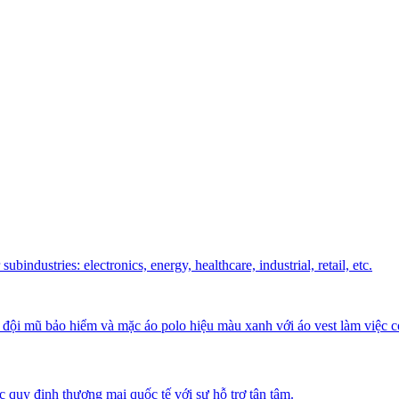
ubindustries: electronics, energy, healthcare, industrial, retail, etc.
c quy định thương mại quốc tế với sự hỗ trợ tận tâm.