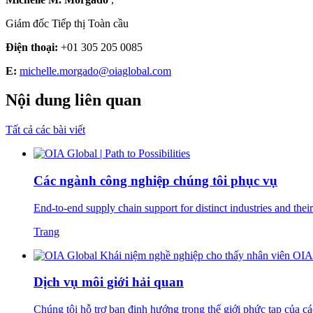
Giám đốc Tiếp thị Toàn cầu
Điện thoại:
+01 305 205 0085
E:
michelle.morgado@oiaglobal.com
Nội dung liên quan
Tất cả các bài viết
Các ngành công nghiệp chúng tôi phục vụ
End-to-end supply chain support for distinct industries and their s
Trang
Dịch vụ môi giới hải quan
Chúng tôi hỗ trợ bạn định hướng trong thế giới phức tạp của cá