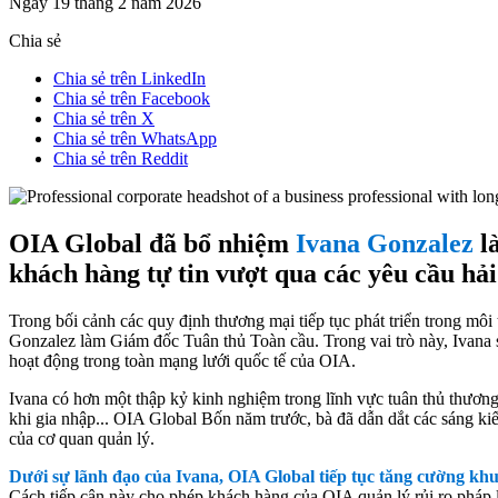
Ngày 19 tháng 2 năm 2026
Chia sẻ
Chia sẻ trên LinkedIn
Chia sẻ trên Facebook
Chia sẻ trên X
Chia sẻ trên WhatsApp
Chia sẻ trên Reddit
OIA Global đã bổ nhiệm
Ivana Gonzalez
là
khách hàng tự tin vượt qua các yêu cầu hả
Trong bối cảnh các quy định thương mại tiếp tục phát triển trong mô
Gonzalez làm Giám đốc Tuân thủ Toàn cầu. Trong vai trò này, Ivana sẽ 
hoạt động trong toàn mạng lưới quốc tế của OIA.
Ivana có hơn một thập kỷ kinh nghiệm trong lĩnh vực tuân thủ thương
khi gia nhập... OIA Global Bốn năm trước, bà đã dẫn dắt các sáng ki
của cơ quan quản lý.
Dưới sự lãnh đạo của Ivana, OIA Global tiếp tục tăng cường khuô
Cách tiếp cận này cho phép khách hàng của OIA quản lý rủi ro pháp l