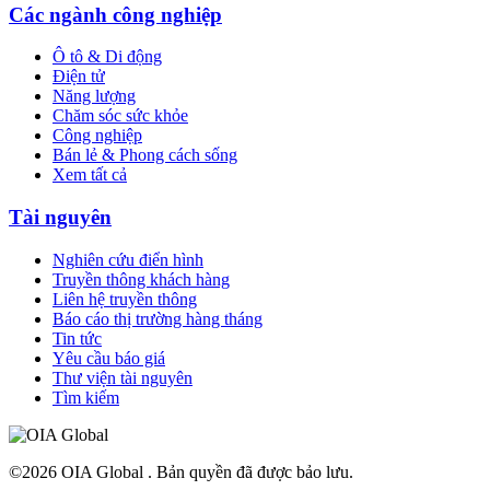
Các ngành công nghiệp
Ô tô & Di động
Điện tử
Năng lượng
Chăm sóc sức khỏe
Công nghiệp
Bán lẻ & Phong cách sống
Xem tất cả
Tài nguyên
Nghiên cứu điển hình
Truyền thông khách hàng
Liên hệ truyền thông
Báo cáo thị trường hàng tháng
Tin tức
Yêu cầu báo giá
Thư viện tài nguyên
Tìm kiếm
©2026 OIA Global . Bản quyền đã được bảo lưu.