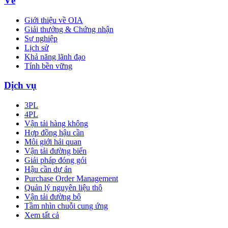
Về
Giới thiệu về OIA
Giải thưởng & Chứng nhận
Sự nghiệp
Lịch sử
Khả năng lãnh đạo
Tính bền vững
Dịch vụ
3PL
4PL
Vận tải hàng không
Hợp đồng hậu cần
Môi giới hải quan
Vận tải đường biển
Giải pháp đóng gói
Hậu cần dự án
Purchase Order Management
Quản lý nguyên liệu thô
Vận tải đường bộ
Tầm nhìn chuỗi cung ứng
Xem tất cả