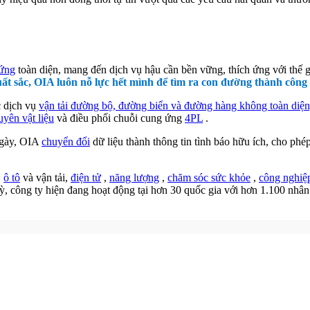
 ứng
toàn diện, mang đến dịch vụ hậu cần bền vững, thích ứng với thế 
ất sắc, OIA luôn nỗ lực hết mình để tìm ra con đường thành công
c dịch vụ
vận tải đường bộ, đường biển và đường hàng không toàn diệ
uyên vật liệu
và điều phối chuỗi cung ứng
4PL
.
ngày, OIA
chuyển đổi
dữ liệu thành thông tin tình báo hữu ích, cho ph
:
ô tô
và vận tải,
điện tử
,
năng lượng
,
chăm sóc sức khỏe
,
công nghiệ
ỳ, công ty hiện đang hoạt động tại hơn 30 quốc gia với hơn 1.100 nhân 