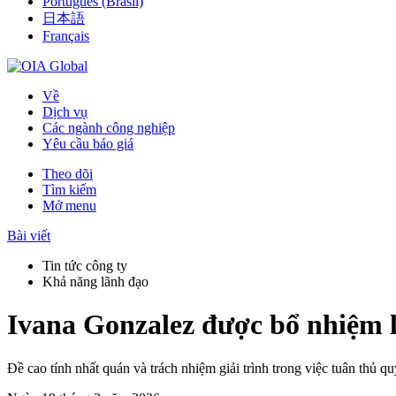
Português (Brasil)
日本語
Français
Về
Dịch vụ
Các ngành công nghiệp
Yêu cầu báo giá
Theo dõi
Tìm kiếm
Mở menu
Bài viết
Tin tức công ty
Khả năng lãnh đạo
Ivana Gonzalez được bổ nhiệm 
Đề cao tính nhất quán và trách nhiệm giải trình trong việc tuân thủ q