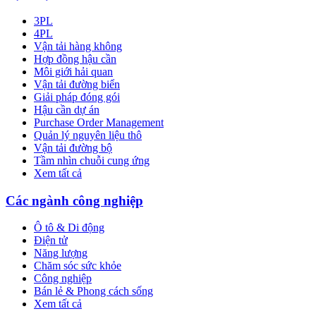
3PL
4PL
Vận tải hàng không
Hợp đồng hậu cần
Môi giới hải quan
Vận tải đường biển
Giải pháp đóng gói
Hậu cần dự án
Purchase Order Management
Quản lý nguyên liệu thô
Vận tải đường bộ
Tầm nhìn chuỗi cung ứng
Xem tất cả
Các ngành công nghiệp
Ô tô & Di động
Điện tử
Năng lượng
Chăm sóc sức khỏe
Công nghiệp
Bán lẻ & Phong cách sống
Xem tất cả