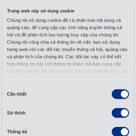
Trung tâm dịch vụ chia sẻ mới tại Pune, Ấn Độ
Trang web này sử dụng cookie
Ngày 15 tháng 5 năm 2024
Chúng tôi sử dụng cookie để cá nhân hóa nội dung và
Tin tức
quảng cáo, để cung cấp các tính năng truyền thông xã
hội và để phân tích lưu lượng truy cập của chúng tôi.
Chúng tôi cũng chia sẻ thông tin về việc bạn sử dụng
trang web với các đối tác truyền thông xã hội, quảng cáo
Thermo Fisher Scientific Names OIA Korea
Best Service Provider of 2023
và phân tích của chúng tôi. Các đối tác này có thể kết
hợp thông tin này với thông tin khác mà bạn cung cấp
Ngày 26 tháng 3 năm 2024
cho họ hoặc họ thu thập từ việc bạn sử dụng dịch vụ của
họ.
Tin tức
Lựa
Cần thiết
chọn
chấp
OIA Global Giành giải thưởng Phát triển Nhân
thuận
sự của BIFA
Sở thích
Ngày 31 tháng 1 năm 2024
Thống kê
Tin tức