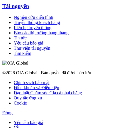
Tài nguyên
Nghiên cứu điển hình
Truyền thông khách hàng
Liên hệ truyền thông
Báo cáo thị trường hàng tháng
Tin tức
Yêu cầu báo giá
Thư viện tài nguyên
Tìm kiếm
©2026 OIA Global . Bản quyền đã được bảo lưu.
Chính sách bảo mật
Điều khoản và Điều kiện
Đạo luật Chăm sóc Giá cả phải chăng
Quy tắc ứng xử
Cookie
Đóng
Yêu cầu báo giá
Về