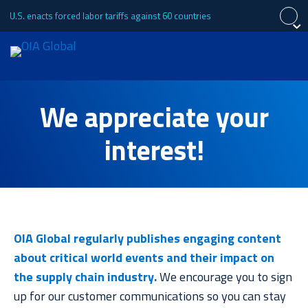
U.S. enacts forced labor tariffs against 60 countries
閉じる
閉じる
閉じる
見積もり依頼
We appreciate your
English
Español
中文 (简体)
OIAについて
interest!
Português (Brasil)
Tiếng Việt
Français
サービス
OIA Global regularly publishes engaging content
産業
about critical world events and their impact on
the supply chain industry.
We encourage you to sign
up for our customer communications so you can stay