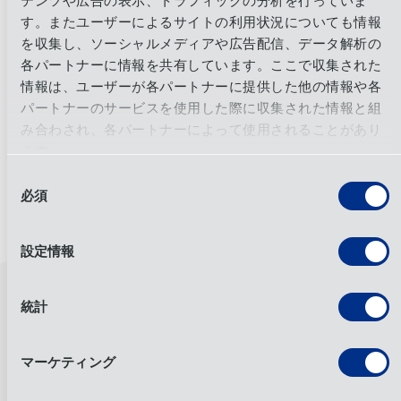
テンツや広告の表示、トラフィックの分析を行っていま
Learn more
す。またユーザーによるサイトの利用状況についても情報
を収集し、ソーシャルメディアや広告配信、データ解析の
8/2026 Edition
各パートナーに情報を共有しています。ここで収集された
情報は、ユーザーが各パートナーに提供した他の情報や各
パートナーのサービスを使用した際に収集された情報と組
み合わされ、各パートナーによって使用されることがあり
ます。
関連コンテンツ
同
必須
意
の
すべての記事
選
設定情報
択
事業内容
統計
エンド・ツー・エンドのサプライチェーンマネジメント
と卓越したカスタマーケア。
マーケティング