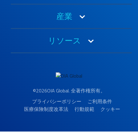
採用情報
3PL
歴史
産業
4PL
リーダーシップ
航空貨物
自動車＆モビリティ
Sustainability
コントラクト・ロジスティクス
リソース
エレクトロニクス
通関業
エネルギー
実績
海上貨物
ヘルスケア
顧客コミュニケーション
パッケージング・ソリューション
インダストリアル
メディア
プロジェクト・ロジスティクス
リテール＆ライフスタイル
月例マーケットレポート
Purchase Order Management
©2026OIA Global. 全著作権所有。
すべてを見る
ニュース
原材料管理
プライバシーポリシー
ご利用条件
見積もり依頼
トラック輸送
医療保険制度改革法
行動規範
クッキー
リソースライブラリー
サプライチェーンの可視性
検索
すべてを見る