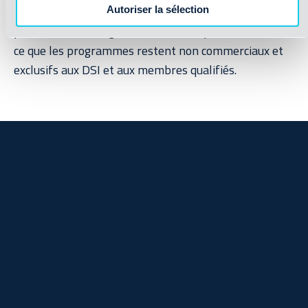
DSI, soutenu par un directeur exécutif et du
Autoriser la sélection
personnel. Les dirigeants des souscripteurs veillent à
ce que les programmes restent non commerciaux et
exclusifs aux DSI et aux membres qualifiés.