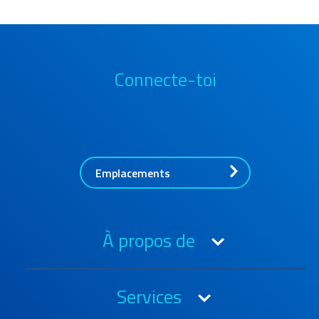
Connecte-toi
Emplacements
À propos de
A propos de l'OIA
Services
Prix et certifications