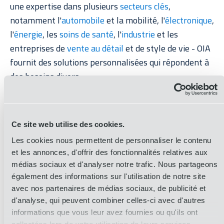
une expertise dans plusieurs
secteurs clés
,
notamment l'
automobile
et la mobilité, l'
électronique
,
l'
énergie
, les
soins de santé
, l'
industrie
et les
entreprises de
vente au détail
et de style de vie - OIA
fournit des solutions personnalisées qui répondent à
des besoins divers.
L'OIA va au-delà du transport pour offrir des services
de
logistique contractuelle
, des
solutions d'emballage
innovantes, la
gestion des matières premières
,
Ce site web utilise des cookies.
l'orchestration de la chaîne d'approvisionnement
4PL
Les cookies nous permettent de personnaliser le contenu
et plusieurs
solutions technologiques
avancées.
et les annonces, d'offrir des fonctionnalités relatives aux
médias sociaux et d'analyser notre trafic. Nous partageons
Basée à Portland, Oregon, USA, OIA Global a été
également des informations sur l'utilisation de notre site
fondée en 1988 et opère dans 29 pays, avec plus de
avec nos partenaires de médias sociaux, de publicité et
60 bureaux dans le monde. La société est détenue par
d'analyse, qui peuvent combiner celles-ci avec d'autres
LDI, Ltd, un family office qui a plus d'un siècle
informations que vous leur avez fournies ou qu'ils ont