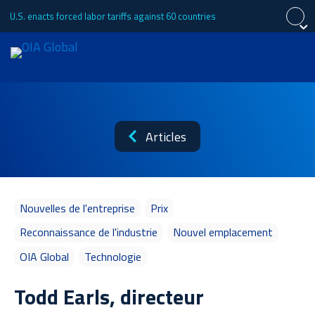
U.S. enacts forced labor tariffs against 60 countries
Fermer
Fermer
Fermer
Demande de devis
English
Español
中文 (简体)
À propos de
Articles
Português (Brasil)
日本語
Tiếng Việt
Services
Nouvelles de l'entreprise
Prix
Reconnaissance de l'industrie
Nouvel emplacement
OIA Global
Technologie
Les secteurs d'activité
Todd Earls, directeur