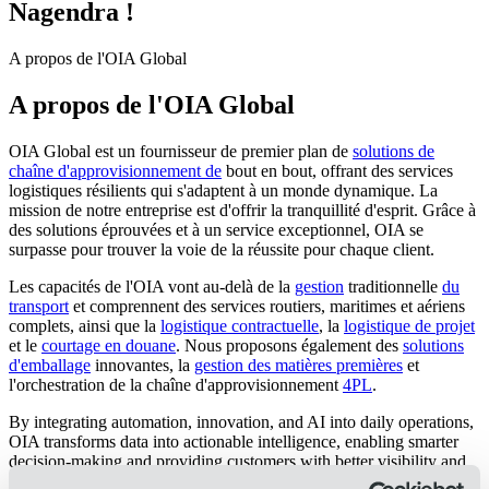
Nagendra !
A propos de l'OIA Global
A propos de l'OIA Global
OIA Global est un fournisseur de premier plan de
solutions de
chaîne d'approvisionnement de
bout en bout, offrant des services
logistiques résilients qui s'adaptent à un monde dynamique. La
mission de notre entreprise est d'offrir la tranquillité d'esprit. Grâce à
des solutions éprouvées et à un service exceptionnel, OIA se
surpasse pour trouver la voie de la réussite pour chaque client.
Les capacités de l'OIA vont au-delà de la
gestion
traditionnelle
du
transport
et comprennent des services routiers, maritimes et aériens
complets, ainsi que la
logistique contractuelle
, la
logistique de projet
et le
courtage en douane
. Nous proposons également des
solutions
d'emballage
innovantes, la
gestion des matières premières
et
l'orchestration de la chaîne d'approvisionnement
4PL
.
By integrating automation, innovation, and AI into daily operations,
OIA transforms data into actionable intelligence, enabling smarter
decision-making and providing customers with better visibility and
agility. OIA maintains expertise in several
key industries
: automotive