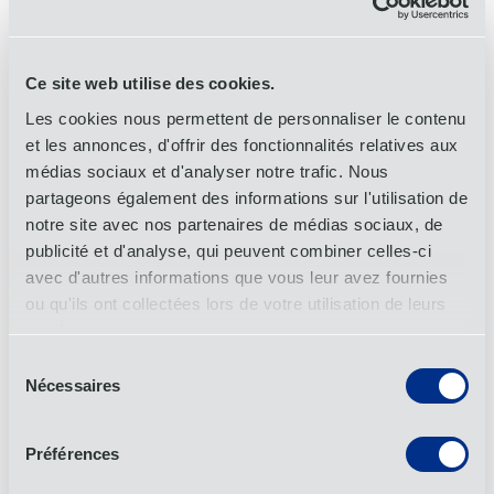
and mobility, electronics, energy, healthcare, industrial, and retail
and lifestyle, but also provides services in many others. Founded
and headquartered in Portland, Oregon, USA, the company now
operates 60+ offices in 28 countries with more than 1,200
Ce site web utilise des cookies.
employees. For more information, connect with OIA on
LinkedIn
,
Instagram
,
X
,
Facebook
, or
YouTube
.
Les cookies nous permettent de personnaliser le contenu
et les annonces, d'offrir des fonctionnalités relatives aux
médias sociaux et d'analyser notre trafic. Nous
Contact média
partageons également des informations sur l'utilisation de
notre site avec nos partenaires de médias sociaux, de
Contact média
publicité et d'analyse, qui peuvent combiner celles-ci
avec d'autres informations que vous leur avez fournies
Michelle M. Morgado
ou qu'ils ont collectées lors de votre utilisation de leurs
Directeur du marketing mondial
services.
michelle.morgado@oiaglobal.com
Sélection
Nécessaires
du
consentement
Contenu connexe
Préférences
Tous les articles