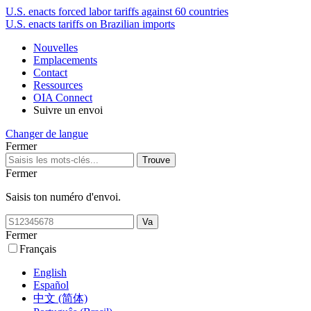
U.S. enacts forced labor tariffs against 60 countries
U.S. enacts tariffs on Brazilian imports
Nouvelles
Emplacements
Contact
Ressources
OIA Connect
Suivre un envoi
Changer de langue
Fermer
Fermer
Saisis ton numéro d'envoi.
Fermer
Français
English
Español
中文 (简体)