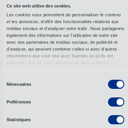
réel
ShipNow permet aux clients de savoir
Ce site web utilise des cookies.
exactement où se trouve leur fret à tout moment.
Les cookies nous permettent de personnaliser le contenu
Cela permet non seulement d'améliorer le contrôle et
et les annonces, d'offrir des fonctionnalités relatives aux
médias sociaux et d'analyser notre trafic. Nous partageons
l'efficacité des opérations, mais aussi d'établir des
également des informations sur l'utilisation de notre site
relations plus solides avec les clients qui s'attendent
avec nos partenaires de médias sociaux, de publicité et
à une transparence de la chaîne d'approvisionnement.
d'analyse, qui peuvent combiner celles-ci avec d'autres
informations que vous leur avez fournies ou qu'ils ont
collectées lors de votre utilisation de leurs services.
Soutenir l'orchestration de la chaîne
d'approvisionnement
Sélection
Nécessaires
du
ShipNow d'OIA est plus qu'une simple plateforme
consentement
logistique, c'est aussi un outil d'orchestration de la
Préférences
chaîne d'approvisionnement.
outil d'orchestration
de la chaîne d'approvisionnement
. En consolidant
les données d'expédition dans un seul système, les
Statistiques
entreprises réduisent le travail manuel, minimisent