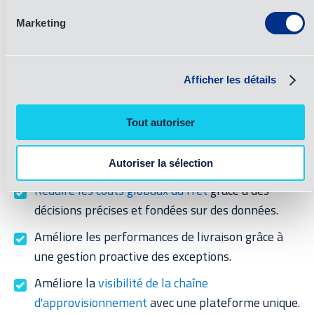
les erreurs humaines et accélèrent la prise de
Marketing
décision grâce à des efficacités automatisées qui
s'additionnent au fil du temps. En fin de compte,
ShipNow aide les clients à gérer des réseaux LTL
Afficher les détails
complexes avec efficacité du début à la fin.
Si ton entreprise est à la recherche d'une façon plus
Tout autoriser
intelligente de gérer
moins que
de chargements
partiels
,
il est temps d'explorer ShipNow :
Autoriser la sélection
Réduire les coûts globaux du fret
grâce à des
décisions précises et fondées sur des données.
Améliore les performances de livraison grâce à
une gestion proactive des exceptions.
Améliore la
visibilité de la chaîne
d'approvisionnement
avec une plateforme unique.