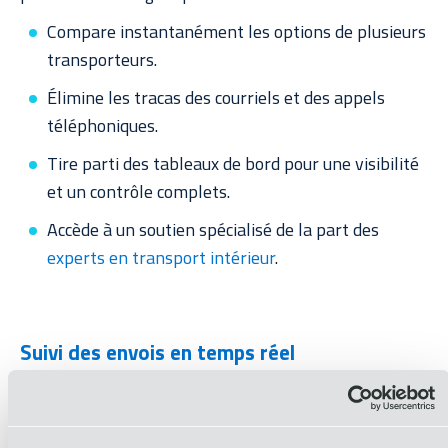
Compare instantanément les options de plusieurs
transporteurs.
Élimine les tracas des courriels et des appels
téléphoniques.
Tire parti des tableaux de bord pour une visibilité
et un contrôle complets.
Accède à un soutien spécialisé de la part des
experts en transport intérieur
.
Suivi des envois en temps réel
L'un des plus grands défis du
transport routier de
marchandises
est la visibilité limitée. ShipNow y
répond en proposant
suivi des envois en temps