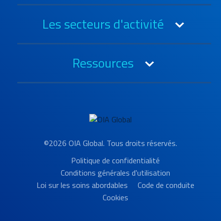
Carrières
3PL
Histoire
Les secteurs d'activité
4PL
Leadership
Fret aérien
Automobile et mobilité
Durabilité
Logistique contractuelle
Ressources
Électronique
Courtage en douane
L'énergie
Études de cas
Fret maritime
Soins de santé
Communication avec les clients
Solutions d'emballage
Industriel
Contact média
Logistique du projet
Commerce de détail et style de vie
Rapport mensuel sur le marché
Gestion des bons de commande
©2026 OIA Global. Tous droits réservés.
Voir tout
Nouvelles
Gestion des matières premières
Politique de confidentialité
Demande de devis
Fret routier
Conditions générales d'utilisation
Bibliothèque de ressources
Loi sur les soins abordables
Code de conduite
Visibilité de la chaîne d'approvisionnement
Cookies
Recherche
Voir tout