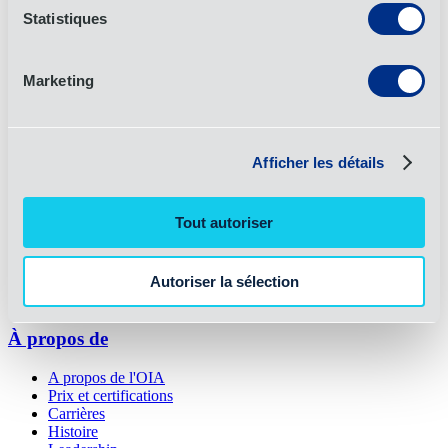
Statistiques
31 janvier 2024
Nouvelles
Marketing
Article précédent
Article suivant
Connecte-toi
Afficher les détails
Linkedin
Instagram
Tout autoriser
Facebook
X
YouTube
Autoriser la sélection
Emplacements
À propos de
A propos de l'OIA
Prix et certifications
Carrières
Histoire