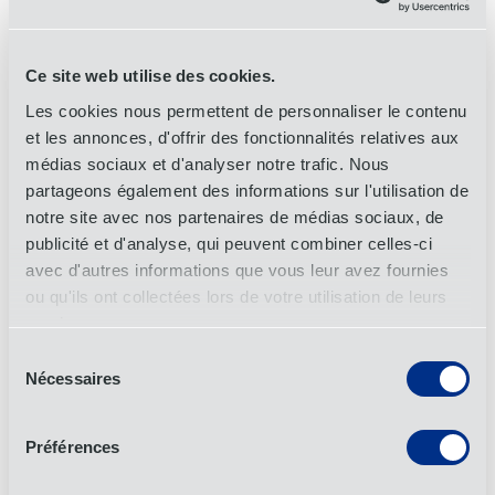
Nouveau centre de services partagés à Pune, en
Inde
Ce site web utilise des cookies.
Les cookies nous permettent de personnaliser le contenu
15 mai 2024
et les annonces, d'offrir des fonctionnalités relatives aux
Nouvelles
médias sociaux et d'analyser notre trafic. Nous
partageons également des informations sur l'utilisation de
notre site avec nos partenaires de médias sociaux, de
publicité et d'analyse, qui peuvent combiner celles-ci
Thermo Fisher Scientific Names OIA Korea
avec d'autres informations que vous leur avez fournies
Best Service Provider of 2023
ou qu'ils ont collectées lors de votre utilisation de leurs
services.
26 mars 2024
Sélection
Nouvelles
Nécessaires
du
consentement
Préférences
OIA Global remporte le prix du développement
du personnel de la BIFA