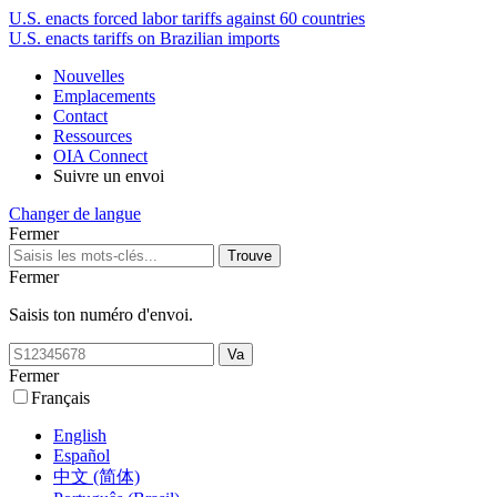
U.S. enacts forced labor tariffs against 60 countries
U.S. enacts tariffs on Brazilian imports
Nouvelles
Emplacements
Contact
Ressources
OIA Connect
Suivre un envoi
Changer de langue
Fermer
Fermer
Saisis ton numéro d'envoi.
Fermer
Français
English
Español
中文 (简体)