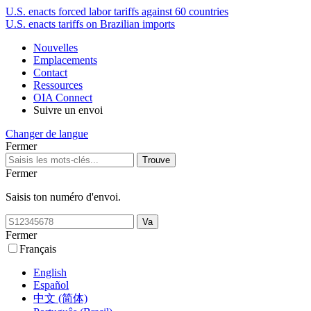
U.S. enacts forced labor tariffs against 60 countries
U.S. enacts tariffs on Brazilian imports
Nouvelles
Emplacements
Contact
Ressources
OIA Connect
Suivre un envoi
Changer de langue
Fermer
Fermer
Saisis ton numéro d'envoi.
Fermer
Français
English
Español
中文 (简体)