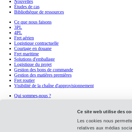
Nouvelles
Études de cas
Bibliothèque de ressources
Ce que nous faisons
3PL
4PL
Fret aérien
Logistique contractuelle
Courtage en douane
Fret maritime
Solutions d'emballage
Logistique du projet
Gestion des bons de commande
Gestion des matières premières
Fret routier
Visibilité de la chaîne d'approvisionnement
Qui sommes-nous ?
A propos de l'OIA
Prix et certifications
Ce site web utilise des co
Carrières
Histoire
Les cookies nous permetten
Leadership
Durabilité
relatives aux médias socia