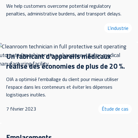
assessment
We help customers overcome potential regulatory
penalties, administrative burdens, and transport delays.
Documentation:
what records to maintain during
a shortage for regulatory and audit purposes
L'industrie
Un fabricant d'appareils médicaux
Note:
Shortage documentation protects your
réalise des économies de plus de 20 %.
organization — maintain a shortage file for each event.
OIA a optimisé l'emballage du client pour mieux utiliser
l'espace dans les conteneurs et éviter les dépenses
logistiques inutiles.
7 février 2023
Étude de cas
Emplacements