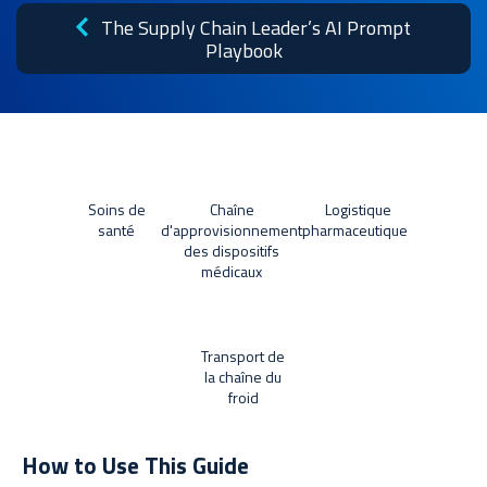
Nouvelles
The Supply Chain Leader’s AI Prompt
Playbook
Études de cas
Bibliothèque de ressources
Soins de
Chaîne
Logistique
santé
d'approvisionnement
pharmaceutique
des dispositifs
médicaux
Transport de
la chaîne du
froid
How to Use This Guide