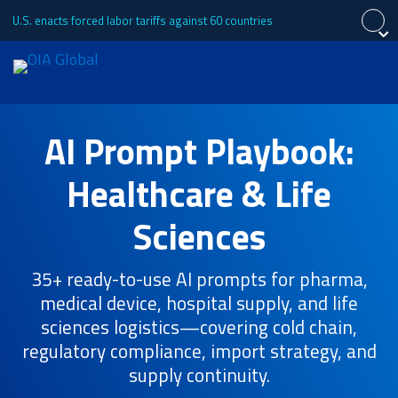
U.S. enacts forced labor tariffs against 60 countries
Fermer
Fermer
Fermer
Demande de devis
AI Prompt Playbook:
English
Español
中文 (简体)
À propos de
Healthcare & Life
Português (Brasil)
日本語
Tiếng Việt
Sciences
Services
35+ ready-to-use AI prompts for pharma,
medical device, hospital supply, and life
sciences logistics—covering cold chain,
Les secteurs d'activité
regulatory compliance, import strategy, and
supply continuity.