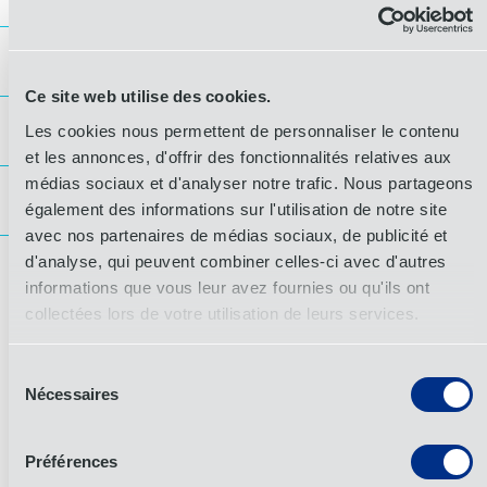
Medical Device Import & Compliance
Ce site web utilise des cookies.
Supply Continuity & Risk Management
Les cookies nous permettent de personnaliser le contenu
et les annonces, d'offrir des fonctionnalités relatives aux
Medical Device Import &
médias sociaux et d'analyser notre trafic. Nous partageons
Serialization & Tracking
également des informations sur l'utilisation de notre site
Compliance
avec nos partenaires de médias sociaux, de publicité et
Critical Supply Continuity Framework
d'analyse, qui peuvent combiner celles-ci avec d'autres
[I’m responsible for supply continuity of critical
informations que vous leur avez fournies ou qu'ils ont
Cross-Border &
Medical Device Import Strategy: U.S. Market
medical supplies / pharmaceuticals for a hospital
collectées lors de votre utilisation de leurs services.
network / GPO / distributor serving [X] facilities.]
Regulatory Compliance
EU MDR Import and Distribution Setup
A propos de l'OIA Global
Sélection
Build a supply continuity framework covering:
Nécessaires
du
Product criticality classification (life-sustaining /
OIA Global est un fournisseur de premier plan de
consentement
Sterile Device Customs Classification
Cold Chain Logistics
essential / non-critical) with scoring criteria
solutions de chaîne d'approvisionnement de
bout en
DSCSA Compliance Readiness Assessment
Préférences
bout, offrant des services logistiques résilients qui
Strategic stockpile guidelines by classification