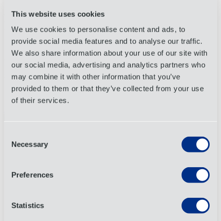
Em conclusão, a partir de 1/1/2024, os importadores ou
This website uses cookies
compradores exigirão que seus fornecedores e fabricantes em países
terceiros lhes forneçam algumas das certificações para se
We use cookies to personalise content and ads, to
beneficiarem da isenção fiscal e evitarem incorrer em violações
fiscais.
provide social media features and to analyse our traffic.
We also share information about your use of our site with
A quantidade de plástico não reciclado continuará a ser indicada na
our social media, advertising and analytics partners who
fatura comercial, na lista de embalagem ou na certificação do
importador.
may combine it with other information that you’ve
provided to them or that they’ve collected from your use
of their services.
Mais informações
Consent
Necessary
Selection
Preferences
Statistics