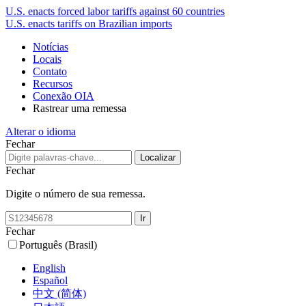
U.S. enacts forced labor tariffs against 60 countries
U.S. enacts tariffs on Brazilian imports
Notícias
Locais
Contato
Recursos
Conexão OIA
Rastrear uma remessa
Alterar o idioma
Fechar
Fechar
Digite o número de sua remessa.
Fechar
Português (Brasil)
English
Español
中文 (简体)