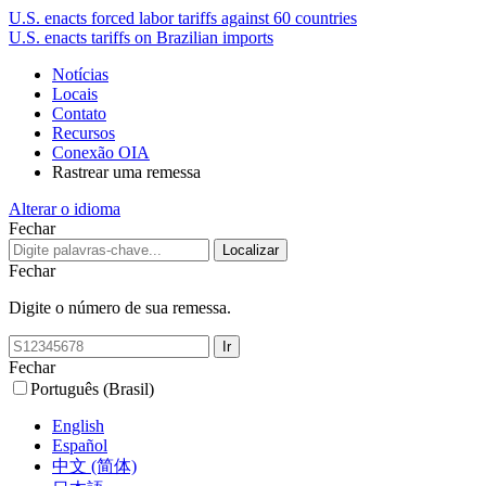
U.S. enacts forced labor tariffs against 60 countries
U.S. enacts tariffs on Brazilian imports
Notícias
Locais
Contato
Recursos
Conexão OIA
Rastrear uma remessa
Alterar o idioma
Fechar
Fechar
Digite o número de sua remessa.
Fechar
Português (Brasil)
English
Español
中文 (简体)