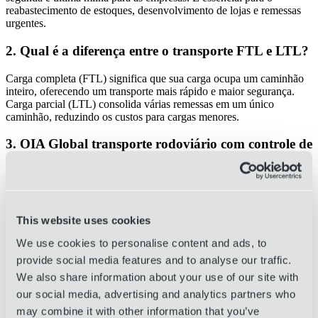
reabastecimento de estoques, desenvolvimento de lojas e remessas
urgentes.
2. Qual é a diferença entre o transporte FTL e LTL?
Carga completa (FTL) significa que sua carga ocupa um caminhão
inteiro, oferecendo um transporte mais rápido e maior segurança.
Carga parcial (LTL) consolida várias remessas em um único
caminhão, reduzindo os custos para cargas menores.
3. OIA Global transporte rodoviário com controle de
temperatura?
Sim. Oferecemos soluções de transporte rodoviário com controle de
temperatura para produtos sensíveis, como
produtos farmacêuticos
,
perecíveis e outras mercadorias que exigem controle climático
This website uses cookies
rigoroso.
We use cookies to personalise content and ads, to
4. Como a OIA Global uma entrega confiável na
provide social media features and to analyse our traffic.
última milha?
We also share information about your use of our site with
our social media, advertising and analytics partners who
Utilizamos equipes especializadas em transporte rodoviário,
rastreamento em tempo real
e especialistas regionais dedicados para
may combine it with other information that you’ve