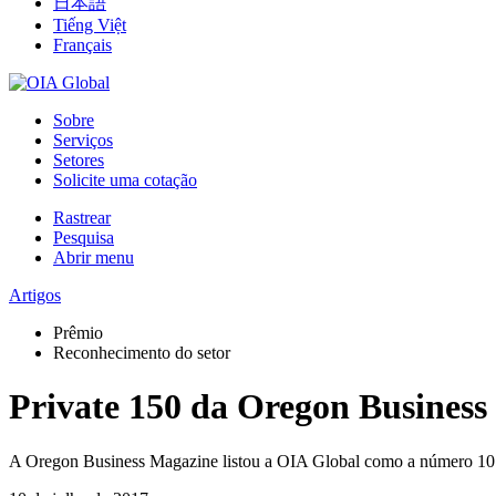
日本語
Tiếng Việt
Français
Sobre
Serviços
Setores
Solicite uma cotação
Rastrear
Pesquisa
Abrir menu
Artigos
Prêmio
Reconhecimento do setor
Private 150 da Oregon Busines
A Oregon Business Magazine listou a OIA Global como a número 10 