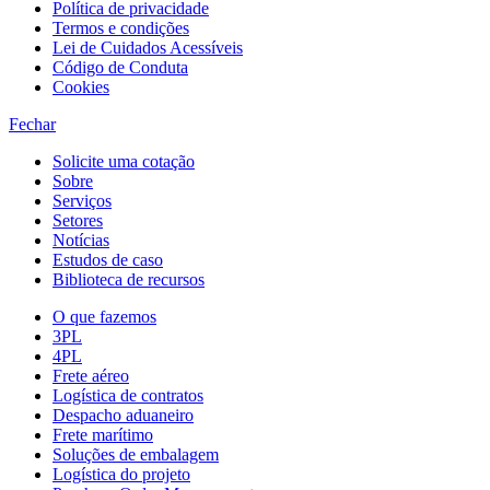
Política de privacidade
Termos e condições
Lei de Cuidados Acessíveis
Código de Conduta
Cookies
Fechar
Solicite uma cotação
Sobre
Serviços
Setores
Notícias
Estudos de caso
Biblioteca de recursos
O que fazemos
3PL
4PL
Frete aéreo
Logística de contratos
Despacho aduaneiro
Frete marítimo
Soluções de embalagem
Logística do projeto