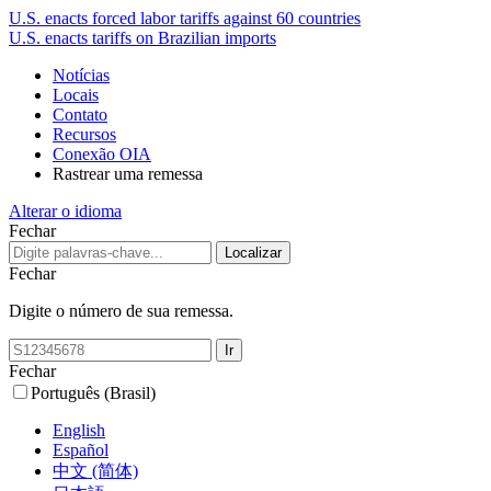
U.S. enacts forced labor tariffs against 60 countries
U.S. enacts tariffs on Brazilian imports
Notícias
Locais
Contato
Recursos
Conexão OIA
Rastrear uma remessa
Alterar o idioma
Fechar
Fechar
Digite o número de sua remessa.
Fechar
Português (Brasil)
English
Español
中文 (简体)