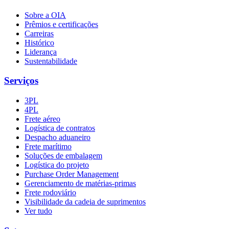
Sobre a OIA
Prêmios e certificações
Carreiras
Histórico
Liderança
Sustentabilidade
Serviços
3PL
4PL
Frete aéreo
Logística de contratos
Despacho aduaneiro
Frete marítimo
Soluções de embalagem
Logística do projeto
Purchase Order Management
Gerenciamento de matérias-primas
Frete rodoviário
Visibilidade da cadeia de suprimentos
Ver tudo